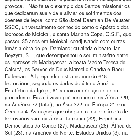
provoca. Não falta o exemplo dos Santos missionários
que dedicaram sua vida a aliviar os sofrimentos dos
doentes de lepra, como São Jozef Daamian De Veuster
SSCC, universalmente conhecido como o Apóstolo dos
leprosos de Molokai, e santa Mariana Cope, O.S.F., que
passou 35 anos em Molokai, coadjuvando com outras
irmãs a obra do pe. Damiano; ou ainda o beato Jan
Beyzym, S.I., que desempenhou o seu ministério entre
os leprosos de Madagascar, a beata Madre Teresa de
Calcutá, os Servos de Deus Marcello Candia e Raoul
Follereau. A Igreja administra no mundo 648
leprosários, segundo os dados do último Anuário
Estatístico da Igreja, 81 a mais em relação ao ano
precedente. Eis a divisão por continente: na África 229,
na América 72 (total), na Ásia 322, na Europa 21 e na
Oceania 4. As nações que obrigam o maior número de
leprosários são: na África: Tanzânia (32), República
Democrática do Congo (27), Madagascar (26), África do
Sul (23); na América do Norte: Estados Unidos (3); na