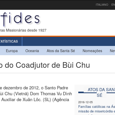
ITALIANO
EN
ras Missionárias desde 1927
TATÍSTICAS
Europa
Oceania
Atos da Santa Sé
Nomeações
Ne
 do Coadjutor de Bùi Chu
de dezembro de 2012, o Santo Padre
ATOS DA SAN
ùi Chu (Vietnã) Dom Thomas Vu Dình
SÉ
 Auxiliar de Xuân Lôc. (SL) (Agência
2016-12-05
Famílias católicas na Á
missão de misericórdia 