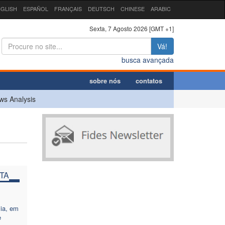
GLISH
ESPAÑOL
FRANÇAIS
DEUTSCH
CHINESE
ARABIC
Sexta, 7 Agosto 2026 [GMT +1]
Vá!
busca avançada
sobre nós
contatos
ws Analysis
TA
sia, em
e