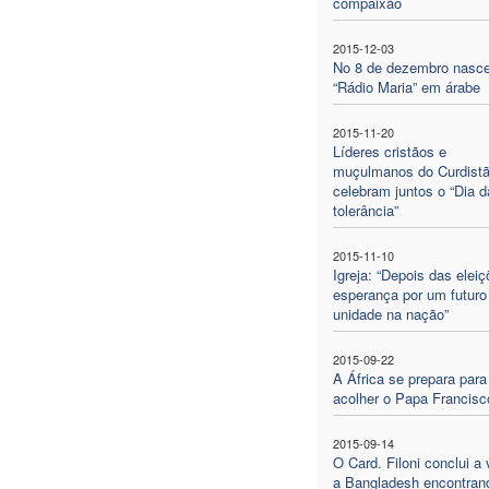
compaixão
2015-12-03
No 8 de dezembro nasc
“Rádio Maria” em árabe
2015-11-20
Líderes cristãos e
muçulmanos do Curdist
celebram juntos o “Dia d
tolerância”
2015-11-10
Igreja: “Depois das elei
esperança por um futuro
unidade na nação”
2015-09-22
A África se prepara para
acolher o Papa Francisc
2015-09-14
O Card. Filoni conclui a 
a Bangladesh encontran