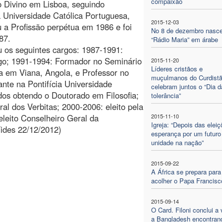
compaixão
 Divino em Lisboa, seguindo
 Universidade Católica Portuguesa,
2015-12-03
u a Profissão perpétua em 1986 e foi
No 8 de dezembro nasc
87.
“Rádio Maria” em árabe
 os seguintes cargos: 1987-1991:
go; 1991-1994: Formador no Seminário
2015-11-20
Líderes cristãos e
ta em Viana, Angola, e Professor no
muçulmanos do Curdist
nte na Pontifícia Universidade
celebram juntos o “Dia d
os obtendo o Doutorado em Filosofia;
tolerância”
 dos Verbitas; 2000-2006: eleito pela
eleito Conselheiro Geral da
2015-11-10
Igreja: “Depois das elei
ides 22/12/2012)
esperança por um futuro
unidade na nação”
2015-09-22
A África se prepara para
acolher o Papa Francisc
2015-09-14
O Card. Filoni conclui a 
a Bangladesh encontran