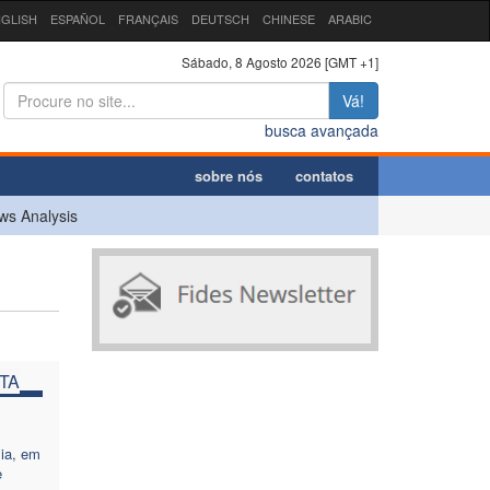
GLISH
ESPAÑOL
FRANÇAIS
DEUTSCH
CHINESE
ARABIC
Sábado, 8 Agosto 2026 [GMT +1]
Vá!
busca avançada
sobre nós
contatos
ws Analysis
TA
sia, em
e