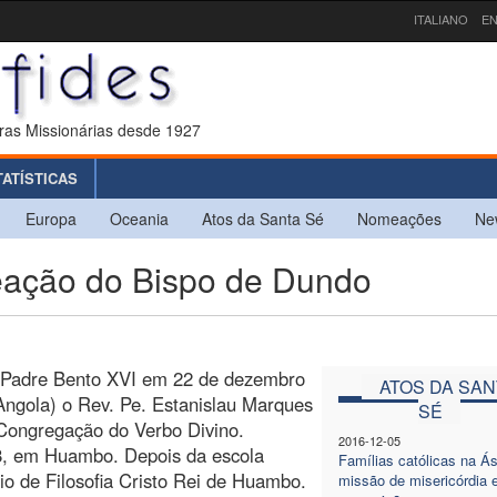
ITALIANO
EN
ras Missionárias desde 1927
TATÍSTICAS
Europa
Oceania
Atos da Santa Sé
Nomeações
Ne
ção do Bispo de Dundo
o Padre Bento XVI em 22 de dezembro
ATOS DA SAN
ngola) o Rev. Pe. Estanislau Marques
SÉ
 Congregação do Verbo Divino.
2016-12-05
8, em Huambo. Depois da escola
Famílias católicas na Á
io de Filosofia Cristo Rei de Huambo.
missão de misericórdia 