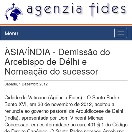
Menu
Toggl
naviga
ÀSIA/ÍNDIA - Demissão do
Arcebispo de Délhi e
Nomeação do sucessor
Sábado, 1 Dezembro 2012
Cidade do Vaticano (Agência Fides) - O Santo Padre
Bento XVI, em 30 de novembro de 2012, aceitou a
renúncia ao governo pastoral da Arquidiocese de Délhi
(Índia), apresentada por Dom Vincent Michael
Concessao, em conformidade ao can. 401 § 1 do Código
de Direito Canônico. O Santo Padre nomeou Arcebispo