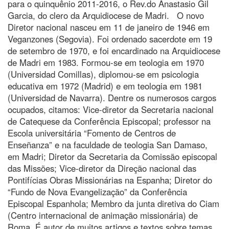
para o quinquênio 2011-2016, o Rev.do Anastasio Gil
Garcia, do clero da Arquidiocese de Madri. O novo
Diretor nacional nasceu em 11 de janeiro de 1946 em
Veganzones (Segovia). Foi ordenado sacerdote em 19
de setembro de 1970, e foi encardinado na Arquidiocese
de Madri em 1983. Formou-se em teologia em 1970
(Universidad Comillas), diplomou-se em psicologia
educativa em 1972 (Madrid) e em teologia em 1981
(Universidad de Navarra). Dentre os numerosos cargos
ocupados, citamos: Vice-diretor da Secretaria nacional
de Catequese da Conferência Episcopal; professor na
Escola universitária “Fomento de Centros de
Enseñanza” e na faculdade de teologia San Damaso,
em Madri; Diretor da Secretaria da Comissão episcopal
das Missões; Vice-diretor da Direção nacional das
Pontifícias Obras Missionárias na Espanha; Diretor do
“Fundo de Nova Evangelização” da Conferência
Episcopal Espanhola; Membro da junta diretiva do Ciam
(Centro internacional de animação missionária) de
Roma. É autor de muitos artigos e textos sobre temas