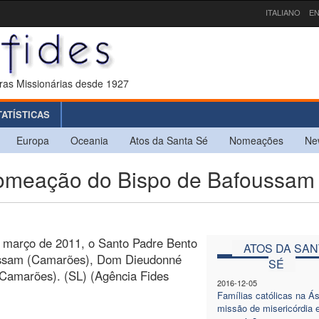
ITALIANO
EN
ras Missionárias desde 1927
TATÍSTICAS
Europa
Oceania
Atos da Santa Sé
Nomeações
Ne
eação do Bispo de Bafoussam
e março de 2011, o Santo Padre Bento
ATOS DA SAN
ussam (Camarões), Dom Dieudonné
SÉ
Camarões). (SL) (Agência Fides
2016-12-05
Famílias católicas na Á
missão de misericórdia 