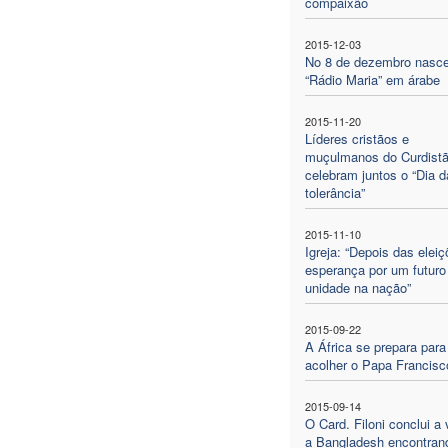
compaixão
2015-12-03
No 8 de dezembro nasc
“Rádio Maria” em árabe
2015-11-20
Líderes cristãos e
muçulmanos do Curdist
celebram juntos o “Dia d
tolerância”
2015-11-10
Igreja: “Depois das elei
esperança por um futuro
unidade na nação”
2015-09-22
A África se prepara para
acolher o Papa Francisc
2015-09-14
O Card. Filoni conclui a 
a Bangladesh encontran