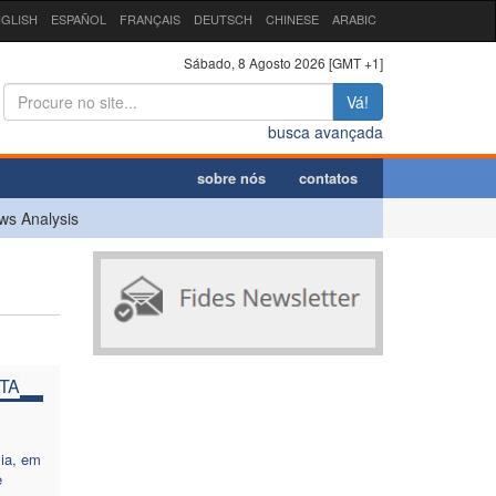
GLISH
ESPAÑOL
FRANÇAIS
DEUTSCH
CHINESE
ARABIC
Sábado, 8 Agosto 2026 [GMT +1]
Vá!
busca avançada
sobre nós
contatos
ws Analysis
TA
sia, em
e