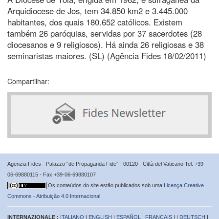
Arquidiocese de Jos, tem 34.850 km2 e 3.445.000
habitantes, dos quais 180.652 católicos. Existem
também 26 paróquias, servidas por 37 sacerdotes (28
diocesanos e 9 religiosos). Há ainda 26 religiosas e 38
seminaristas maiores. (SL) (Agência Fides 18/02/2011)
Compartilhar:
Agenzia Fides - Palazzo “de Propaganda Fide” - 00120 - Città del Vaticano Tel. +39-
06-69880115 - Fax +39-06-69880107
Os conteúdos do site estão publicados sob uma
Licença Creative
Commons - Atribuição 4.0 Internacional
INTERNAZIONALE :
ITALIANO
|
ENGLISH
|
ESPAÑOL
|
FRANÇAIS
| |
DEUTSCH
|