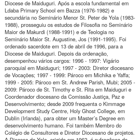
Diocese de Maiduguri. Após a escola fundamental em
Ldaba Primary School em Bazza (1976-1982) e
secundária no Seminário Menor St. Peter de Yola (1983-
1988), prosseguiu os estudos de Filosofia no Seminário
Maior de Makurdi (1988-1991) e de Teologia no
Seminário Maior St. Augustine, Jos (1991-1995). Foi
ordenado sacerdote em 13 de abril de 1996, para a
Diocese de Maiduguri. Depois da ordenação,
desempenhou vários cargos: 1996 - 1997: Vigário
paroquial em Maiduguri; 1997 - 2003: Diretor diocesano
de Vocações; 1997 - 1999: Pároco em Michika e Yaffa;
1999 - 2005: Pároco em St. Andrew Parish, Mubi; 2005 -
2009: Pároco de St. Timothy e St. Rita em Maiduguri e
Coordenador diocesano da Comissão Justiça, Paz e
Desenvolvimento; desde 2009 frequenta o Kimmage
Development Study Centre, Holy Ghost College, em
Dublin (Irlanda), para obter um Master’s Degree em
desenvolvimento humano. Foi também Membro do
Colégio de Consultores e Diretor Diocesano de projetos.
A Diocese de Yola, erigida em 1962, é sufragânea da