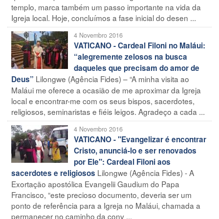
templo, marca também um passo importante na vida da
Igreja local. Hoje, concluímos a fase inicial do desen ...
4 Novembro 2016
VATICANO - Cardeal Filoni no Maláui:
“alegremente zelosos na busca
daqueles que precisam do amor de
Lilongwe (Agência Fides) – “A minha visita ao
Deus”
Maláui me oferece a ocasião de me aproximar da Igreja
local e encontrar-me com os seus bispos, sacerdotes,
religiosos, seminaristas e fiéis leigos. Agradeço a cada ...
4 Novembro 2016
VATICANO - "Evangelizar é encontrar
Cristo, anunciá-lo e ser renovados
por Ele": Cardeal Filoni aos
Lilongwe (Agência Fides) - A
sacerdotes e religiosos
Exortação apostólica Evangelii Gaudium do Papa
Francisco, “este precioso documento, deveria ser um
ponto de referência para a Igreja no Maláui, chamada a
permanecer no caminho da conv ...