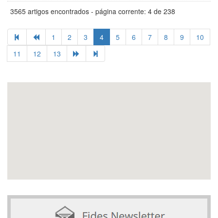
3565 artigos encontrados - página corrente: 4 de 238
1
2
3
4
5
6
7
8
9
10
11
12
13