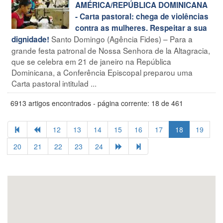
AMÉRICA/REPÚBLICA DOMINICANA
- Carta pastoral: chega de violências
contra as mulheres. Respeitar a sua
Santo Domingo (Agência Fides) – Para a
dignidade!
grande festa patronal de Nossa Senhora de la Altagracia,
que se celebra em 21 de janeiro na República
Dominicana, a Conferência Episcopal preparou uma
Carta pastoral intitulad ...
6913 artigos encontrados - página corrente: 18 de 461
12
13
14
15
16
17
18
19
20
21
22
23
24