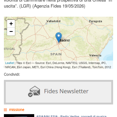
uscita”. (LGR) (Agenzia Fides 19/05/2026)
+
−
Leaflet
| Tiles © Esri — Source: Esri, DeLorme, NAVTEQ, USGS, Intermap, iPC,
NRCAN, Esri Japan, METI, Esri China (Hong Kong), Esri (Thailand), TomTom, 2012
Condividi:
missione
ASIA/MALESIA - Radio Veritas, concerti di musica