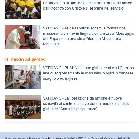
Paulo Albino ai direttori diocesani: la missione nasce
dall’incontro con Cristo e si esprime nel servizio
VATICANO - Al via sabato 8 agosto la formazione
missionaria on line in lingua vietnamita sul Messaggio
del Papa per la prossima Giornata Missionaria
Mondiale
missio ad gentes
VATICANO - PUM: Nell’anno giubilare al via i Corsi on
line di aggiornamento in studi missiologici in francese,
spagnolo ed inglese
VATICANO - La liberazione da antiche e nuove
schiavitù al centro del terzo appuntamento del ciclo
giubilare “Cammini di speranza”
Agenzia Fides - Palazzo “de Propaganda Fide” - 00120 - Città del Vaticano Tel. +39-