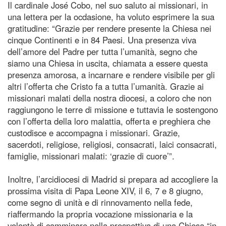
Il cardinale José Cobo, nel suo saluto ai missionari, in
una lettera per la ocdasione, ha voluto esprimere la sua
gratitudine: “Grazie per rendere presente la Chiesa nei
cinque Continenti e in 84 Paesi. Una presenza viva
dell’amore del Padre per tutta l’umanità, segno che
siamo una Chiesa in uscita, chiamata a essere questa
presenza amorosa, a incarnare e rendere visibile per gli
altri l’offerta che Cristo fa a tutta l’umanità. Grazie ai
missionari malati della nostra diocesi, a coloro che non
raggiungono le terre di missione e tuttavia le sostengono
con l’offerta della loro malattia, offerta e preghiera che
custodisce e accompagna i missionari. Grazie,
sacerdoti, religiose, religiosi, consacrati, laici consacrati,
famiglie, missionari malati: ‘grazie di cuore’”.
Inoltre, l’arcidiocesi di Madrid si prepara ad accogliere la
prossima visita di Papa Leone XIV, il 6, 7 e 8 giugno,
come segno di unità e di rinnovamento nella fede,
riaffermando la propria vocazione missionaria e la
volontà di camminare nella prospettiva di una Chiesa “in