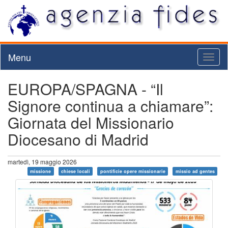
Menu
Toggl
naviga
EUROPA/SPAGNA - “Il
Signore continua a chiamare”:
Giornata del Missionario
Diocesano di Madrid
martedì, 19 maggio 2026
missione
chiese locali
pontificie opere missionarie
missio ad gentes