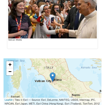
Vatican Media
+
−
Leaflet
| Tiles © Esri — Source: Esri, DeLorme, NAVTEQ, USGS, Intermap, iPC,
NRCAN, Esri Japan, METI, Esri China (Hong Kong), Esri (Thailand), TomTom, 2012