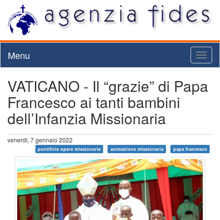
Menu
Toggl
naviga
VATICANO - Il “grazie” di Papa
Francesco ai tanti bambini
dell’Infanzia Missionaria
venerdì, 7 gennaio 2022
pontificie opere missionarie
animazione missionaria
papa francesco