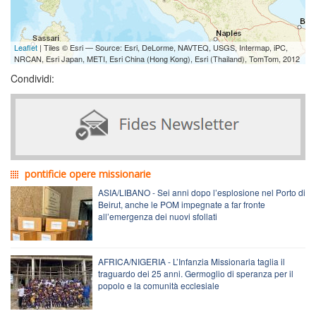
Leaflet
| Tiles © Esri — Source: Esri, DeLorme, NAVTEQ, USGS, Intermap, iPC,
NRCAN, Esri Japan, METI, Esri China (Hong Kong), Esri (Thailand), TomTom, 2012
Condividi:
pontificie opere missionarie
ASIA/LIBANO - Sei anni dopo l’esplosione nel Porto di
Beirut, anche le POM impegnate a far fronte
all’emergenza dei nuovi sfollati
AFRICA/NIGERIA - L’Infanzia Missionaria taglia il
traguardo dei 25 anni. Germoglio di speranza per il
popolo e la comunità ecclesiale