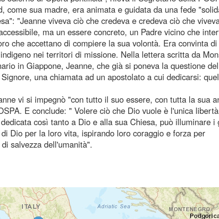
igard, come sua madre, era animata e guidata da una fede "sol
esa": "Jeanne viveva ciò che credeva e credeva ciò che viveva
naccessibile, ma un essere concreto, un Padre vicino che inter
oro che accettano di compiere la sua volontà. Era convinta di
indigeno nei territori di missione. Nella lettera scritta da Mon
ario in Giappone, Jeanne, che già si poneva la questione del
 Signore, una chiamata ad un apostolato a cui dedicarsi: quel
nne vi si impegnò "con tutto il suo essere, con tutta la sua 
 POSPA. E conclude: " Volere ciò che Dio vuole è l'unica libert
è dedicata così tanto a Dio e alla sua Chiesa, può illuminare i 
i Dio per la loro vita, ispirando loro coraggio e forza per
 di salvezza dell'umanità".