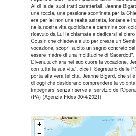
Al di là dei suoi tratti caratteriali, Jeanne B
una roccia, una passione sconfinata per la Chi
era per lei non una realtà astratta, lontana e i
nella nostra vita quotidiana e cammina con col
ricevuto da Lui la chiamata a dedicarsi al clero 
Cousin che chiedeva aiuto per creare un Semin
vocazione, scoprì subito un segno concreto del
essere madre di una moltitudine di Sacerdoti".
Divenuta chiara nel suo cuore la vocazione, Jea
con tutta la sua vita", dice il Segretario delle
porta alla vera felicità. Jeanne Bigard, che si 
di oggi che desiderano comprendere la volontà d
impegnarsi senza riserve al servizio dell'Opera
(PA) (Agenzia Fides 30/4/2021)
+
−