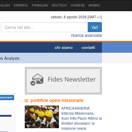
GLISH
ESPAÑOL
FRANÇAIS
DEUTSCH
CHINESE
ARABIC
sabato, 8 agosto 2026 [GMT +1]
Vai!
ricerca avanzata
chi siamo
contatti
s Analysis
issionarie
pontificie opere missionarie
AFRICA/NIGERIA:
Infanzia Missionaria,
Suor Inês Paulo Albino ai
direttori diocesani: la
missione nasce
zione