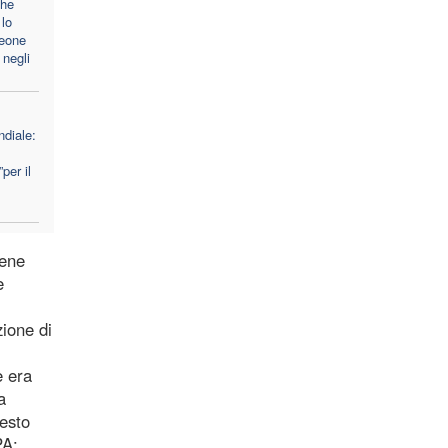
che
lo
Leone
 negli
diale:
per il
bene
e
ione di
e era
a
uesto
PA: