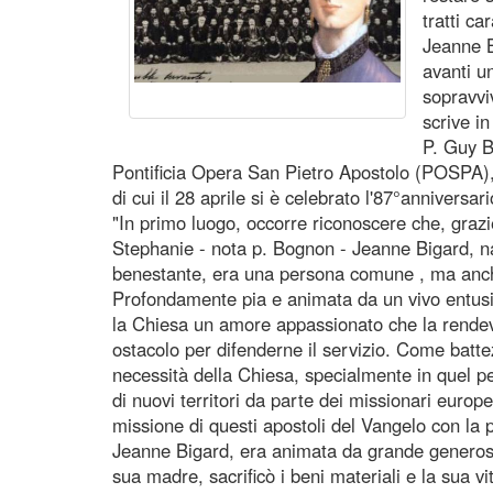
tratti ca
Jeanne B
avanti u
sopravvi
scrive i
P. Guy B
Pontificia Opera San Pietro Apostolo (POSPA), r
di cui il 28 aprile si è celebrato l'87°anniversario
"In primo luogo, occorre riconoscere che, graz
Stephanie - nota p. Bognon - Jeanne Bigard, n
benestante, era una persona comune , ma anch
Profondamente pia e animata da un vivo entusia
la Chiesa un amore appassionato che la rendeva
ostacolo per difenderne il servizio. Come batte
necessità della Chiesa, specialmente in quel p
di nuovi territori da parte dei missionari europ
missione di questi apostoli del Vangelo con la pre
Jeanne Bigard, era animata da grande generosità
sua madre, sacrificò i beni materiali e la sua vi