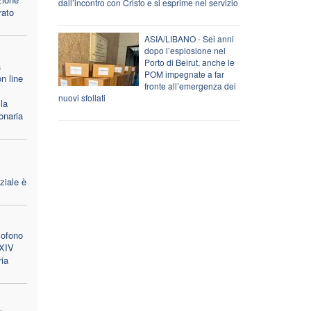
dall’incontro con Cristo e si esprime nel servizio
rato
ASIA/LIBANO - Sei anni
dopo l’esplosione nel
Porto di Beirut, anche le
a
POM impegnate a far
n line
fronte all’emergenza dei
nuovi sfollati
la
onaria
ziale è
lofono
 XIV
ria