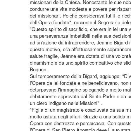
missionari della Chiesa. Nonostante le sue nobil
condurre una vita modesta e povera per risparm
dei missionari. Poiché considerava futili le ricc
dell'Opera fondata", racconta il Segretario de
"Questo spirito di sacrificio, che era in lei una 
una perseveranza imbattibili nelle sue decisioni
ad un'azione da intraprendere, Jeanne Bigard no
questo motivo, era affettuosamente soprannomin
salute fragile, Jeanne era dotata di una volont
dinamismo e da uno spirito combattivo che sfi
Bognon.
Sul temperamento della Bigard, aggiunge: "Div
l'Opera da lei fondata e ne beneficiavano, no
deturpavano l'immagine spiegandola molto male
debitamente approvata dal Santo Padre e da un
un clero indigeno nelle Missioni" .
"Figlia di un magistrato e coadiuvata da sua m
molto astuta negli affari. Grazie a una solida m
Opera con destrezza e perspicacia. Con questo 
l'Opera di San Pietro Apostolo deve il suo statu