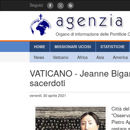
Seguici
Organo di informazione delle Pontificie
HOME
MISSIONARI UCCISI
STATISTICHE
News
Vaticano
Africa
Asia
America
VATICANO - Jeanne Bigard
sacerdoti
venerdì, 30 aprile 2021
Città de
"Osserva
Pietro Ap
restare 