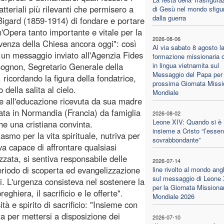
ratteriali più rilevanti che permisero a
di Gesù nel mondo sfigu
dalla guerra
igard (1859-1914) di fondare e portare
n'Opera tanto importante e vitale per la
2026-08-06
venza della Chiesa ancora oggi": così
Al via sabato 8 agosto l
n un messaggio inviato all'Agenzia Fides
formazione missionaria o
ognon, Segretario Generale della
in lingua vietnamita sul
Messaggio del Papa per 
icordando la figura della fondatrice,
prossima Giornata Missi
 della salita al cielo.
Mondiale
ie all'educazione ricevuta da sua madre
ata in Normandia (Francia) da famiglia
2026-08-02
Leone XIV: Quando si è
e una cristiana convinta.
insieme a Cristo “l’essen
smo per la vita spirituale, nutriva per
sovrabbondante”
 capace di affrontare qualsiasi
zzata, si sentiva responsabile delle
2026-07-14
eriodo di scoperta ed evangelizzazione
line rivolto al mondo ang
sul messaggio di Leone
ei. L'urgenza consisteva nel sostenere la
per la Giornata Missiona
ghiera, il sacrificio e le offerte".
Mondiale 2026
 e spirito di sacrificio: "Insieme con
ta per mettersi a disposizione dei
2026-07-10