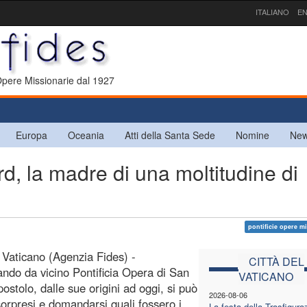
ITALIANO
EN
 Opere Missionarie dal 1927
Europa
Oceania
Atti della Santa Sede
Nomine
New
, la madre di una moltitudine di
pontificie opere m
l Vaticano (Agenzia Fides) -
CITTÀ DEL
ndo da vicino Pontificia Opera di San
VATICANO
ostolo, dalle sue origini ad oggi, si può
2026-08-06
sorpresi e domandarsi quali fossero i
La festa della Trasfigura