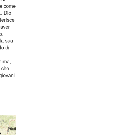
ida come
. Dio
ferisce
 aver
s.
la sua
lo di
anima,
à che
giovani