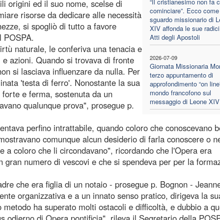
“Il cristianesimo non fa 
i origini ed il suo nome, scelse di
cominciare”. Ecco come 
iare risorse da dedicare alle necessità
sguardo missionario di 
hezze, si spogliò di tutto a favore
XIV affonda le sue radici
lel POSPA.
Atti degli Apostoli
virtù naturale, le conferiva una tenacia e
2026-07-09
 e azioni. Quando si trovava di fronte
Giornata Missionaria Mon
n si lasciava influenzare da nulla. Per
terzo appuntamento di
ata 'testa di ferro'. Nonostante la sua
approfondimento “on line”
à forte e ferma, sostenuta da un
mondo francofono sul
messaggio di Leone XIV
davano qualunque prova", prosegue p.
entava perfino intrattabile, quando coloro che conoscevano 
n mostravano comunque alcun desiderio di farla conoscere o n
 a coloro che li circondavano", ricordando che l'Opera era
 gran numero di vescovi e che si spendeva per per la formaz
adre che era figlia di un notaio - prosegue p. Bognon - Jeann
ente organizzativa e a un innato senso pratico, dirigeva la su
metodo ha superato molti ostacoli e difficoltà, e dubbio a q
s odierno di Opera pontificia", rileva il Segretario della POS