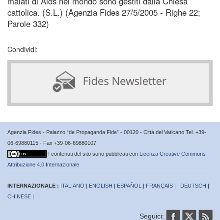
malati di Aids nel mondo sono gestiti dalla Chiesa
cattolica. (S.L.) (Agenzia Fides 27/5/2005 - Righe 22;
Parole 332)
Condividi:
Agenzia Fides - Palazzo “de Propaganda Fide” - 00120 - Città del Vaticano Tel. +39-
06-69880115 - Fax +39-06-69880107
I contenuti del sito sono pubblicati con
Licenza Creative Commons
Attribuzione 4.0 Internazionale
INTERNAZIONALE :
ITALIANO
|
ENGLISH
|
ESPAÑOL
|
FRANÇAIS
| |
DEUTSCH
|
CHINESE
|
Seguici: