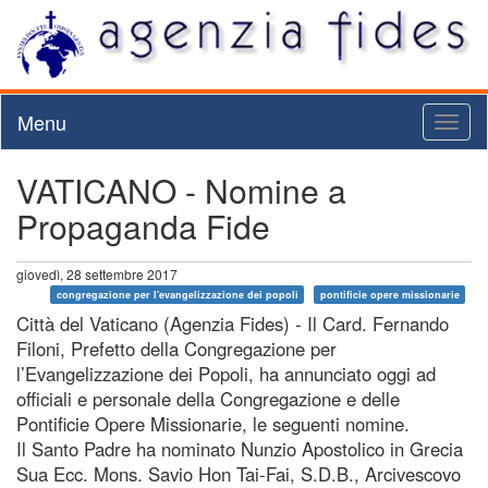
Menu
Toggl
naviga
VATICANO - Nomine a
Propaganda Fide
giovedì, 28 settembre 2017
congregazione per l'evangelizzazione dei popoli
pontificie opere missionarie
Città del Vaticano (Agenzia Fides) - Il Card. Fernando
Filoni, Prefetto della Congregazione per
l’Evangelizzazione dei Popoli, ha annunciato oggi ad
officiali e personale della Congregazione e delle
Pontificie Opere Missionarie, le seguenti nomine.
Il Santo Padre ha nominato Nunzio Apostolico in Grecia
Sua Ecc. Mons. Savio Hon Tai-Fai, S.D.B., Arcivescovo