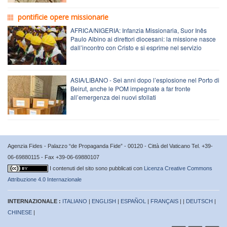
pontificie opere missionarie
AFRICA/NIGERIA: Infanzia Missionaria, Suor Inês
Paulo Albino ai direttori diocesani: la missione nasce
dall’incontro con Cristo e si esprime nel servizio
ASIA/LIBANO - Sei anni dopo l’esplosione nel Porto di
Beirut, anche le POM impegnate a far fronte
all’emergenza dei nuovi sfollati
Agenzia Fides - Palazzo “de Propaganda Fide” - 00120 - Città del Vaticano Tel. +39-
06-69880115 - Fax +39-06-69880107
I contenuti del sito sono pubblicati con
Licenza Creative Commons
Attribuzione 4.0 Internazionale
INTERNAZIONALE :
ITALIANO
|
ENGLISH
|
ESPAÑOL
|
FRANÇAIS
| |
DEUTSCH
|
CHINESE
|