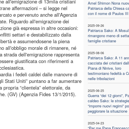
 all'emigrazione di 13mila cristiani
Amel Shimon Nona nuo
trane affermazioni – si legge nel
Patriarca della Chiesa c
con il nome di Paulos III
riarcato e pervenuto anche all'Agenzia
te. Riguardo all'emigrazione dei
2025-09-26
osizione già espressa in altre occasioni:
Patriarca Sako: A Mosul
flitti settari e destabilizzato dalla
rimangono meno di setta
a libertà e assumendosene la piena
famiglie cristiane
no all'obbligo morale di rimanere, né
2025-08-06
a strada dell'emigrazione rappresenta
Patriarca Sako: A 11 ann
sere giustificata con riferimenti a
cacciata dei cristiani dal
cclesiastica.
Piana di Ninive, loro
testimoniano fedeltà a Cr
ardia i fedeli caldei dalle manovre di
nelle tribolazioni
gli Stati Uniti” puntano a far aumentare
 propria “clientela” elettorale, da
2025-06-25
tiche. (GV) (Agenzia Fides 13/1/2015).
Guerra “dei 12 giorni”, Pa
caldeo Sako: le strategie
“imporre nuovi regimi” p
peggiorare la situazione
2025-04-23
“Per me Papa Francesco