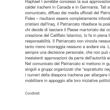
Raphael I avrebbe concesso la sua approvazione
caldei iracheni in Canada e in Germania. Tali s
comunicato, diffuso dai media ufficiali del Pat
Fides – risultano essere completamente infonda
cristiani dall'Iraq, il Patriarcato ribadisce la p
chi decide di lasciare il Paese martoriato dai con
creazione del Califfato Islamico, lo fa in pien
responsabilità. Il Patriarcato non vincola nessu
tanto meno incoraggia nessuno a andare via. L
sempre una decisione personale, che non può es
inesistenti approvazioni da parte dell'autorità e
Nel comunicato del Patriarcato si mettono in gu
singoli e gruppi organizzati che “soprattutto ne
i numeri della diaspora irachena per allargare la
mobilitare in appoggio alle loro iniziative poli
Condividi: