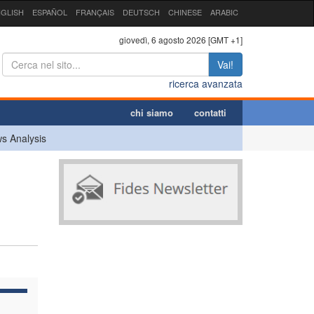
GLISH
ESPAÑOL
FRANÇAIS
DEUTSCH
CHINESE
ARABIC
giovedì, 6 agosto 2026 [GMT +1]
Vai!
ricerca avanzata
chi siamo
contatti
s Analysis