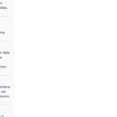
vo
aldea,
nta
i dalla
la
isto
triarca
 per
ossono
 è