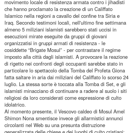
movimento locale di resistenza armata contro i jihadisti
che hanno proclamato la creazione di un Califfato
Islamico nella regioni a cavallo del confine tra Siria e
Iraq. Secondo testimoni locali, nell'ultimo fine settimana
almeno 5 miliziani islamisti sarebbero stati uccisi in
esecuzioni mirate eseguite da gruppi di giovani
organizzatisi in gruppi armati di resistenza - le
cosiddette “Brigate Mosul” - per contrastare il regime
imposto alla città dagli islamisti. A provocare la reazione
di rigetto nei confronti degli occupanti sarebbe stato in
particolare lo spettacolo della Tomba del Profeta Giona
fatta saltare in aria dai miliziani del Califfato lo scorso 24
luglio. La stessa sorte è toccata alla Tomba di Set, e gli
islamisti minacciano di continuare a radere al suolo i siti
religiosi da loro considerati come espressione di culto
idolatrico.
Al momento presente, il Vescovo caldeo di Mosul Amel
Shimon Nona smentisce invece gli allarmistici annunci
circolanti nel Web su una presunta distruzione
generalizzata delle chiese e dei luoghi di culto cristiani: