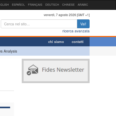
GLISH
ESPAÑOL
FRANÇAIS
DEUTSCH
CHINESE
ARABIC
venerdì, 7 agosto 2026 [GMT +1]
Vai!
ricerca avanzata
chi siamo
contatti
s Analysis