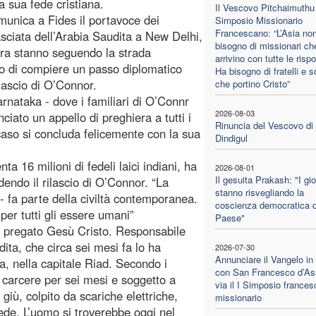
a sua fede cristiana.
Il Vescovo Pitchaimuthu 
munica a Fides il portavoce dei
Simposio Missionario
Francescano: “L’Asia no
sciata dell’Arabia Saudita a New Delhi,
bisogno di missionari ch
ora stanno seguendo la strada
arrivino con tutte le risp
ano di compiere un passo diplomatico
Ha bisogno di fratelli e s
rilascio di O’Connor.
che portino Cristo”
arnataka - dove i familiari di O’Connr
2026-08-03
ciato un appello di preghiera a tutti i
Rinuncia del Vescovo di
 caso si concluda felicemente con la sua
Dindigul
a 16 milioni di fedeli laici indiani, ha
2026-08-01
Il gesuita Prakash: "I gi
dendo il rilascio di O’Connor. “La
stanno risvegliando la
 - fa parte della civiltà contemporanea.
coscienza democratica d
e per tutti gli essere umani”
Paese"
r pregato Gesù Cristo. Responsabile
dita, che circa sei mesi fa lo ha
2026-07-30
Annunciare il Vangelo in
a, nella capitale Riad. Secondo i
con San Francesco d’Ass
n carcere per sei mesi e soggetto a
via il I Simposio france
giù, colpito da scariche elettriche,
missionario
fede. L’uomo si troverebbe oggi nel