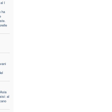
al I
n ha
e
oste.
orelle
ovani
el
 Asia
isi: al
scano