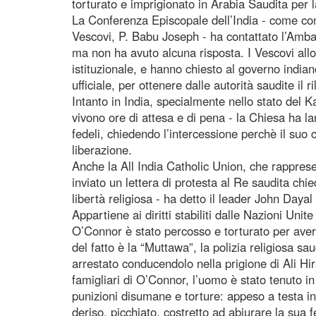
torturato e imprigionato in Arabia Saudita per l
La Conferenza Episcopale dell’India - come co
Vescovi, P. Babu Joseph - ha contattato l’Amba
ma non ha avuto alcuna risposta. I Vescovi all
istituzionale, e hanno chiesto al governo indi
ufficiale, per ottenere dalle autorità saudite il 
Intanto in India, specialmente nello stato del K
vivono ore di attesa e di pena - la Chiesa ha lan
fedeli, chiedendo l’intercessione perchè il suo
liberazione.
Anche la All India Catholic Union, che rappresent
inviato un lettera di protesta al Re saudita chie
libertà religiosa - ha detto il leader John Dayal
Appartiene ai diritti stabiliti dalle Nazioni Unit
O’Connor è stato percosso e torturato per ave
del fatto è la “Muttawa”, la polizia religiosa sau
arrestato conducendolo nella prigione di Ali Hir
famigliari di O’Connor, l’uomo è stato tenuto i
punizioni disumane e torture: appeso a testa in 
deriso, picchiato, costretto ad abiurare la sua 