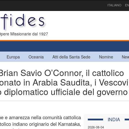
ITALIANO
EN
 Opere Missionarie dal 1927
Europa
Oceania
Atti della Santa Sede
Nomine
New
rian Savio O’Connor, il cattolico
ionato in Arabia Saudita, i Vescovi
 diplomatico ufficiale del governo
e e amarezza nella comunità cattolica
INDIA
tolico indiano originario del Karnataka,
2026-08-04