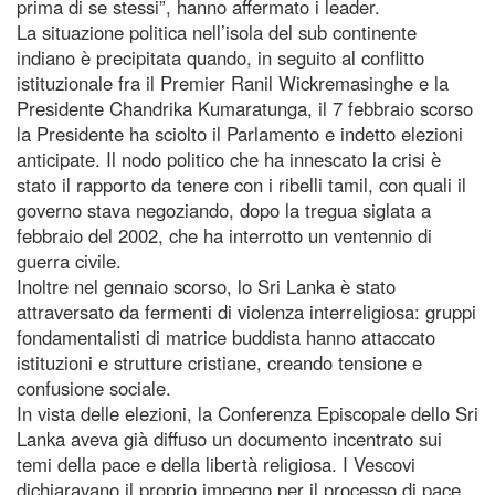
prima di se stessi”, hanno affermato i leader.
La situazione politica nell’isola del sub continente
indiano è precipitata quando, in seguito al conflitto
istituzionale fra il Premier Ranil Wickremasinghe e la
Presidente Chandrika Kumaratunga, il 7 febbraio scorso
la Presidente ha sciolto il Parlamento e indetto elezioni
anticipate. Il nodo politico che ha innescato la crisi è
stato il rapporto da tenere con i ribelli tamil, con quali il
governo stava negoziando, dopo la tregua siglata a
febbraio del 2002, che ha interrotto un ventennio di
guerra civile.
Inoltre nel gennaio scorso, lo Sri Lanka è stato
attraversato da fermenti di violenza interreligiosa: gruppi
fondamentalisti di matrice buddista hanno attaccato
istituzioni e strutture cristiane, creando tensione e
confusione sociale.
In vista delle elezioni, la Conferenza Episcopale dello Sri
Lanka aveva già diffuso un documento incentrato sui
temi della pace e della libertà religiosa. I Vescovi
dichiaravano il proprio impegno per il processo di pace