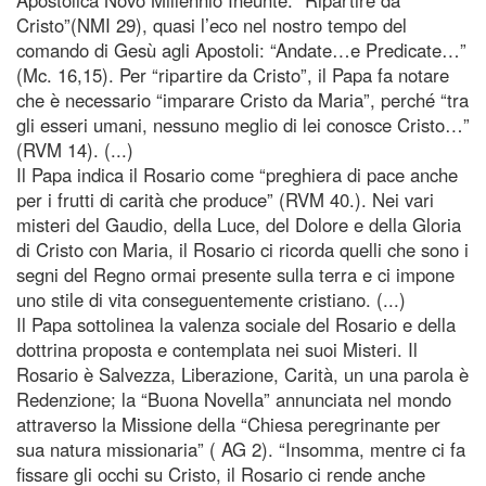
Cristo”(NMI 29), quasi l’eco nel nostro tempo del
comando di Gesù agli Apostoli: “Andate…e Predicate…”
(Mc. 16,15). Per “ripartire da Cristo”, il Papa fa notare
che è necessario “imparare Cristo da Maria”, perché “tra
gli esseri umani, nessuno meglio di lei conosce Cristo…”
(RVM 14). (...)
Il Papa indica il Rosario come “preghiera di pace anche
per i frutti di carità che produce” (RVM 40.). Nei vari
misteri del Gaudio, della Luce, del Dolore e della Gloria
di Cristo con Maria, il Rosario ci ricorda quelli che sono i
segni del Regno ormai presente sulla terra e ci impone
uno stile di vita conseguentemente cristiano. (...)
Il Papa sottolinea la valenza sociale del Rosario e della
dottrina proposta e contemplata nei suoi Misteri. Il
Rosario è Salvezza, Liberazione, Carità, un una parola è
Redenzione; la “Buona Novella” annunciata nel mondo
attraverso la Missione della “Chiesa peregrinante per
sua natura missionaria” ( AG 2). “Insomma, mentre ci fa
fissare gli occhi su Cristo, il Rosario ci rende anche