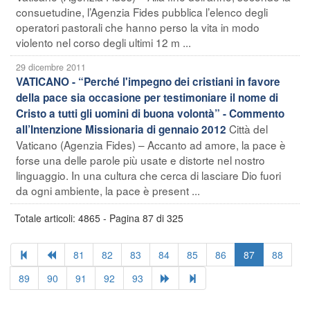
consuetudine, l’Agenzia Fides pubblica l’elenco degli
operatori pastorali che hanno perso la vita in modo
violento nel corso degli ultimi 12 m ...
29 dicembre 2011
VATICANO - “Perché l'impegno dei cristiani in favore
della pace sia occasione per testimoniare il nome di
Cristo a tutti gli uomini di buona volontà” - Commento
Città del
all’Intenzione Missionaria di gennaio 2012
Vaticano (Agenzia Fides) – Accanto ad amore, la pace è
forse una delle parole più usate e distorte nel nostro
linguaggio. In una cultura che cerca di lasciare Dio fuori
da ogni ambiente, la pace è present ...
Totale articoli: 4865 - Pagina 87 di 325
81
82
83
84
85
86
87
88
89
90
91
92
93