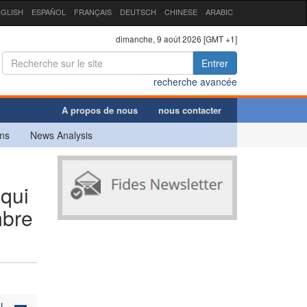
GLISH
ESPAÑOL
FRANÇAIS
DEUTSCH
CHINESE
ARABIC
dimanche, 9 août 2026 [GMT +1]
Entrer
recherche avancée
A propos de nous
nous contacter
ns
News Analysis
 qui
mbre
N