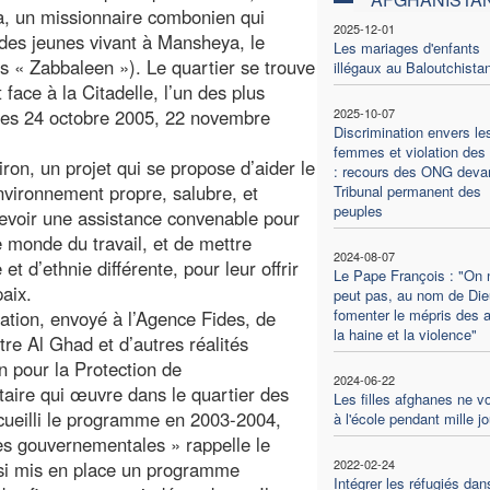
ia, un missionnaire combonien qui
2025-12-01
des jeunes vivant à Mansheya, le
Les mariages d'enfants
 « Zabbaleen »). Le quartier se trouve
illégaux au Baloutchista
face à la Citadelle, l’un des plus
ides 24 octobre 2005, 22 novembre
2025-10-07
Discrimination envers le
femmes et violation des 
ron, un projet qui se propose d’aider le
: recours des ONG devan
nvironnement propre, salubre, et
Tribunal permanent des
peuples
recevoir une assistance convenable pour
e monde du travail, et de mettre
2024-08-07
t d’ethnie différente, pour leur offrir
Le Pape François : "On 
paix.
peut pas, au nom de Die
fomenter le mépris des a
ation, envoyé à l’Agence Fides, de
la haine et la violence"
re Al Ghad et d’autres réalités
on pour la Protection de
2024-06-22
ire qui œuvre dans le quartier des
Les filles afghanes ne v
cueilli le programme en 2003-2004,
à l'école pendant mille j
oles gouvernementales » rappelle le
2022-02-24
si mis en place un programme
Intégrer les réfugiés dan