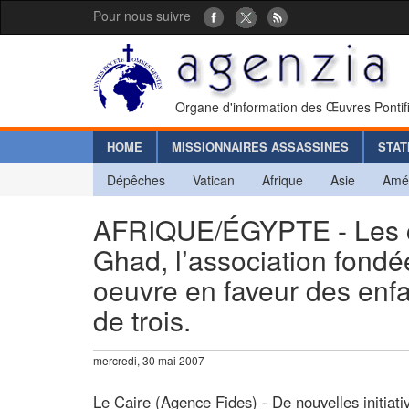
Pour nous suivre
Organe d'information des Œuvres Pontif
HOME
MISSIONNAIRES ASSASSINES
STAT
Dépêches
Vatican
Afrique
Asie
Amé
AFRIQUE/ÉGYPTE - Les cen
Ghad, l’association fond
oeuvre en faveur des enfa
de trois.
mercredi, 30 mai 2007
Le Caire (Agence Fides) - De nouvelles initiat