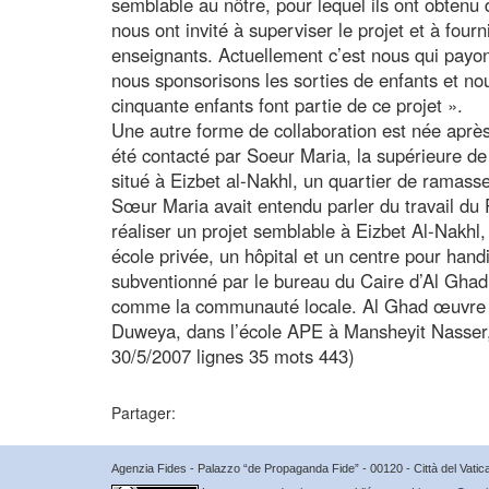
semblable au nôtre, pour lequel ils ont obtenu
nous ont invité à superviser le projet et à four
enseignants. Actuellement c’est nous qui payon
nous sponsorisons les sorties de enfants et no
cinquante enfants font partie de ce projet ».
Une autre forme de collaboration est née après
été contacté par Soeur Maria, la supérieure d
situé à Eizbet al-Nakhl, un quartier de ramass
Sœur Maria avait entendu parler du travail du P
réaliser un projet semblable à Eizbet Al-Nakhl, 
école privée, un hôpital et un centre pour hand
subventionné par le bureau du Caire d’Al Ghad,
comme la communauté locale. Al Ghad œuvre ains
Duweya, dans l’école APE à Mansheyit Nasser, 
30/5/2007 lignes 35 mots 443)
Partager:
Agenzia Fides - Palazzo “de Propaganda Fide” - 00120 - Città del Vat