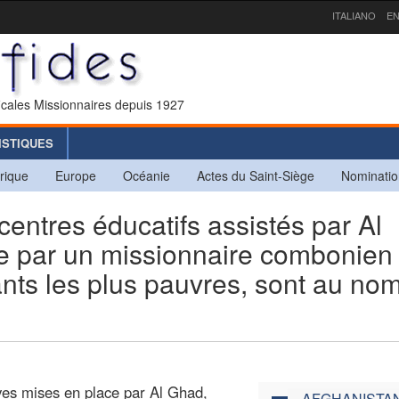
ITALIANO
EN
icales Missionnaires depuis 1927
ISTIQUES
rique
Europe
Océanie
Actes du Saint-Siège
Nominatio
tres éducatifs assistés par Al
ée par un missionnaire combonien
nts les plus pauvres, sont au no
ives mises en place par Al Ghad,
AFGHANISTA