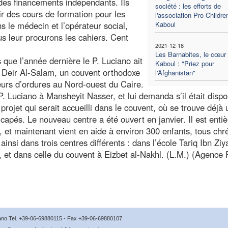
 des financements indépendants. Ils
société : les efforts de
nir des cours de formation pour les
l'association Pro Childre
s le médecin et l’opérateur social,
Kaboul
us leur procurons les cahiers. Cent
2021-12-18
Les Barnabites, le cœur
 que l’année dernière le P. Luciano ait
Kaboul : "Priez pour
e Deir Al-Salam, un couvent orthodoxe
l'Afghanistan"
eurs d’ordures au Nord-ouest du Caire.
. Luciano à Mansheyit Nasser, et lui demanda s’il était disp
projet qui serait accueilli dans le couvent, où se trouve déjà
icapés. Le nouveau centre a été ouvert en janvier. Il est ent
 et maintenant vient en aide à environ 300 enfants, tous chré
i dans trois centres différents : dans l’école Tariq Ibn Ziy
et dans celle du couvent à Eizbet al-Nakhl. (L.M.) (Agence 
icano Tel. +39-06-69880115 - Fax +39-06-69880107