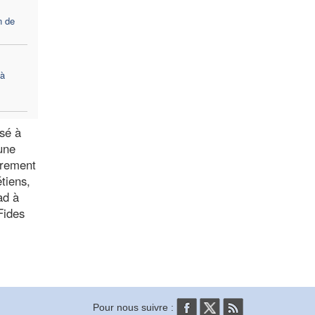
n de
 à
osé à
 une
ièrement
tiens,
ad à
Fides
Pour nous suivre :