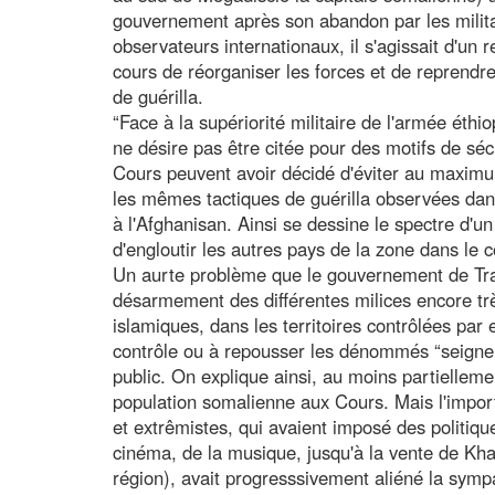
gouvernement après son abandon par les milita
observateurs internationaux, il s'agissait d'un 
cours de réorganiser les forces et de reprendre
de guérilla.
“Face à la supériorité militaire de l'armée éthi
ne désire pas être citée pour des motifs de sécu
Cours peuvent avoir décidé d'éviter au maximum
les mêmes tactiques de guérilla observées da
à l'Afghanisan. Ainsi se dessine le spectre d'un
d'engloutir les autres pays de la zone dans le c
Un aurte problème que le gouvernement de Trans
désarmement des différentes milices encore tr
islamiques, dans les territoires contrôlées par 
contrôle ou à repousser les dénommés “seigneur
public. On explique ainsi, au moins partiellement
population somalienne aux Cours. Mais l'impor
et extrêmistes, qui avaient imposé des politiqu
cinéma, de la musique, jusqu'à la vente de Kha
région), avait progresssivement aliéné la sympa