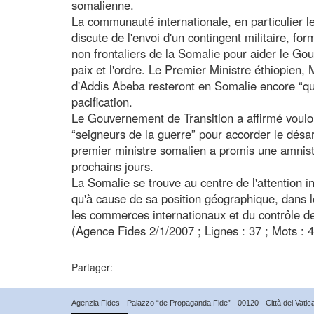
somalienne.
La communauté internationale, en particulier le
discute de l'envoi d'un contingent militaire, for
non frontaliers de la Somalie pour aider le Go
paix et l'ordre. Le Premier Ministre éthiopien,
d'Addis Abeba resteront en Somalie encore “qu
pacification.
Le Gouvernement de Transition a affirmé vouloi
“seigneurs de la guerre” pour accorder le désa
premier ministre somalien a promis une amnisti
prochains jours.
La Somalie se trouve au centre de l'attention in
qu'à cause de sa position géographique, dans l
les commerces internationaux et du contrôle des 
(Agence Fides 2/1/2007 ; Lignes : 37 ; Mots : 
Partager:
Agenzia Fides - Palazzo “de Propaganda Fide” - 00120 - Città del Vat