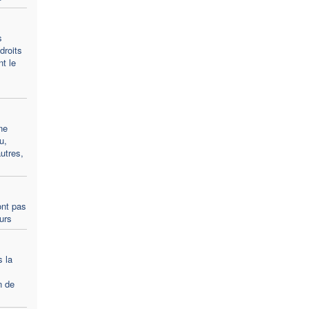
s
droits
t le
ne
u,
utres,
ont pas
ours
s la
n de