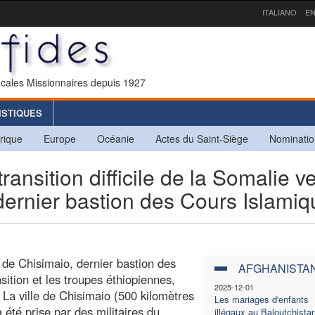
ITALIANO
EN
icales Missionnaires depuis 1927
ISTIQUES
rique
Europe
Océanie
Actes du Saint-Siège
Nominatio
sition difficile de la Somalie v
 dernier bastion des Cours Islami
de Chisimaio, dernier bastion des
AFGHANISTA
ition et les troupes éthiopiennes,
2025-12-01
. La ville de Chisimaio (500 kilomètres
Les mariages d'enfants
été prise par des militaires du
illégaux au Baloutchista