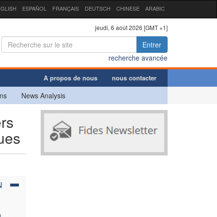
GLISH
ESPAÑOL
FRANÇAIS
DEUTSCH
CHINESE
ARABIC
jeudi, 6 août 2026 [GMT +1]
Entrer
recherche avancée
A propos de nous
nous contacter
ns
News Analysis
ers
ques
N
n