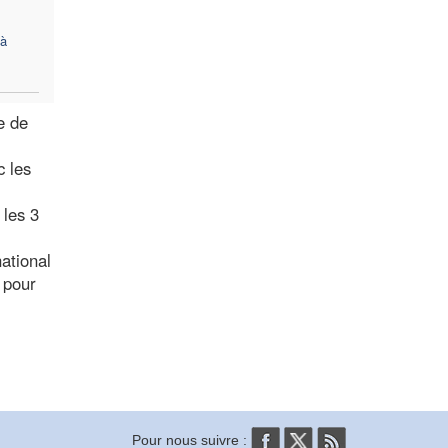
 à
e de
c les
 les 3
national
 pour
Pour nous suivre :