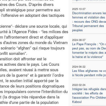
ires des Cours. D'après divers
repli stratégique pour permettre aux
2025-10-07
Discrimination envers le
 l'offensive en adoptant des tactiques
femmes et violation des 
: recours des ONG devan
opienne”- déclare une source locale, qui
Tribunal permanent des
peuples
rité à l'Agence Fides - “les milices des
 l'affrontement direct et d'appliquer
2024-08-07
ns d'autres zones du monde du Vietnam
Le Pape François : "On 
 scénario “afghan” qui risque toujours
peut pas, au nom de Die
fomenter le mépris des a
onflit somalien”.
la haine et la violence"
ition doit affronter est le
ès actives dans le pays. Les Cours
2024-06-22
elles, avaient réussi à mettre sous
Les filles afghanes ne v
s de la guerre” et à garantir l’ordre
à l'école pendant mille j
, le soutien initial apporté par la
2022-02-24
tance de leurs positions dogmatiques
Intégrer les réfugiés dan
es impopulaiers comme l'interdiction du
société : les efforts de
t (la drogue très répandue dans la
l'association Pro Childre
thie d'une partie de la population
Kaboul