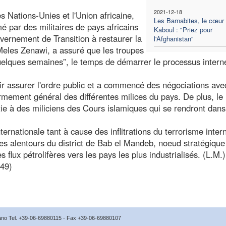
2021-12-18
s Nations-Unies et l'Union africaine,
Les Barnabites, le cœur
mé par des militaires de pays africains
Kaboul : "Priez pour
uvernement de Transition à restaurer la
l'Afghanistan"
 Meles Zenawi, a assuré que les troupes
elques semaines”, le temps de démarrer le processus intern
r assurer l'ordre public et a commencé des négociations ave
rmement général des différentes milices du pays. De plus, le
e à des miliciens des Cours islamiques qui se rendront dans
ternationale tant à cause des inflitrations du terrorisme inter
es alentours du district de Bab el Mandeb, noeud stratégique
flux pétrolifères vers les pays les plus industrialisés. (L.M.)
449)
icano Tel. +39-06-69880115 - Fax +39-06-69880107