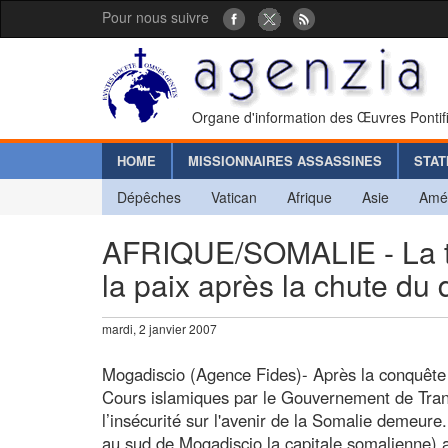
Pour nous suivre
Organe d'information des Œuvres Pontif
HOME
MISSIONNAIRES ASSASSINES
STAT
Dépêches
Vatican
Afrique
Asie
Amé
AFRIQUE/SOMALIE - La tran
la paix après la chute du
mardi, 2 janvier 2007
Mogadiscio (Agence Fides)- Après la conquête 
Cours islamiques par le Gouvernement de Trans
l’insécurité sur l'avenir de la Somalie demeure
au sud de Mogadiscio la capitale somalienne) a 