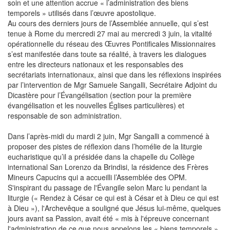
soin et une attention accrue « l’administration des biens
temporels » utilisés dans l’œuvre apostolique.
Au cours des derniers jours de l’Assemblée annuelle, qui s’est
tenue à Rome du mercredi 27 mai au mercredi 3 juin, la vitalité
opérationnelle du réseau des Œuvres Pontificales Missionnaires
s’est manifestée dans toute sa réalité, à travers les dialogues
entre les directeurs nationaux et les responsables des
secrétariats internationaux, ainsi que dans les réflexions inspirées
par l’intervention de Mgr Samuele Sangalli, Secrétaire Adjoint du
Dicastère pour l’Évangélisation (section pour la première
évangélisation et les nouvelles Églises particulières) et
responsable de son administration.
Dans l’après-midi du mardi 2 juin, Mgr Sangalli a commencé à
proposer des pistes de réflexion dans l’homélie de la liturgie
eucharistique qu’il a présidée dans la chapelle du Collège
international San Lorenzo da Brindisi, la résidence des Frères
Mineurs Capucins qui a accueilli l’Assemblée des OPM.
S'inspirant du passage de l'Évangile selon Marc lu pendant la
liturgie (« Rendez à César ce qui est à César et à Dieu ce qui est
à Dieu »), l'Archevêque a souligné que Jésus lui-même, quelques
jours avant sa Passion, avait été « mis à l'épreuve concernant
l'administration de ce que nous appelons les « biens temporels ».