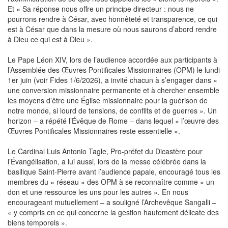
Et « Sa réponse nous offre un principe directeur : nous ne
pourrons rendre à César, avec honnêteté et transparence, ce qui
est à César que dans la mesure où nous saurons d’abord rendre
à Dieu ce qui est à Dieu ».
Le Pape Léon XIV, lors de l’audience accordée aux participants à
l’Assemblée des Œuvres Pontificales Missionnaires (OPM) le lundi
1er juin (voir Fides 1/6/2026), a invité chacun à s’engager dans «
une conversion missionnaire permanente et à chercher ensemble
les moyens d’être une Église missionnaire pour la guérison de
notre monde, si lourd de tensions, de conflits et de guerres ». Un
horizon – a répété l’Évêque de Rome – dans lequel « l’œuvre des
Œuvres Pontificales Missionnaires reste essentielle ».
Le Cardinal Luis Antonio Tagle, Pro-préfet du Dicastère pour
l’Évangélisation, a lui aussi, lors de la messe célébrée dans la
basilique Saint-Pierre avant l’audience papale, encouragé tous les
membres du « réseau » des OPM à se reconnaître comme « un
don et une ressource les uns pour les autres ». En nous
encourageant mutuellement – a souligné l’Archevêque Sangalli –
« y compris en ce qui concerne la gestion hautement délicate des
biens temporels ».