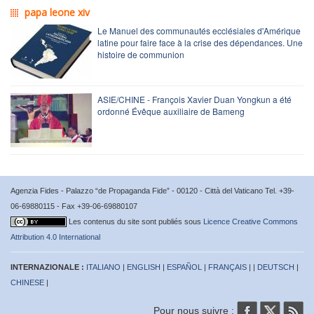
papa leone xiv
Le Manuel des communautés ecclésiales d'Amérique
latine pour faire face à la crise des dépendances. Une
histoire de communion
ASIE/CHINE - François Xavier Duan Yongkun a été
ordonné Évêque auxiliaire de Bameng
Agenzia Fides - Palazzo “de Propaganda Fide” - 00120 - Città del Vaticano Tel. +39-
06-69880115 - Fax +39-06-69880107
Les contenus du site sont publiés sous
Licence Creative Commons
Attribution 4.0 International
INTERNAZIONALE :
ITALIANO
|
ENGLISH
|
ESPAÑOL
|
FRANÇAIS
| |
DEUTSCH
|
CHINESE
|
Pour nous suivre :