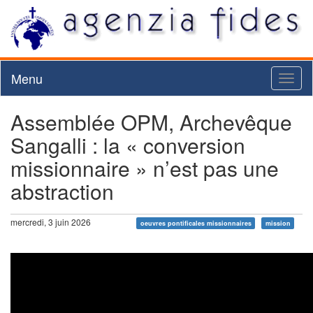
Menu
Toggl
naviga
Assemblée OPM, Archevêque
Sangalli : la « conversion
missionnaire » n’est pas une
abstraction
mercredi, 3 juin 2026
oeuvres pontificales missionnaires
mission