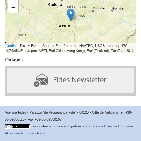
−
Leaflet
| Tiles © Esri — Source: Esri, DeLorme, NAVTEQ, USGS, Intermap, iPC,
NRCAN, Esri Japan, METI, Esri China (Hong Kong), Esri (Thailand), TomTom, 2012
Partager:
Agenzia Fides - Palazzo “de Propaganda Fide” - 00120 - Città del Vaticano Tel. +39-
06-69880115 - Fax +39-06-69880107
Les contenus du site sont publiés sous
Licence Creative Commons
Attribution 4.0 International