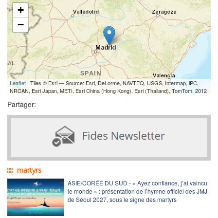
+
−
Leaflet
| Tiles © Esri — Source: Esri, DeLorme, NAVTEQ, USGS, Intermap, iPC,
NRCAN, Esri Japan, METI, Esri China (Hong Kong), Esri (Thailand), TomTom, 2012
Partager:
martyrs
ASIE/CORÉE DU SUD - « Ayez confiance, j’ai vaincu
le monde » : présentation de l’hymne officiel des JMJ
de Séoul 2027, sous le signe des martyrs