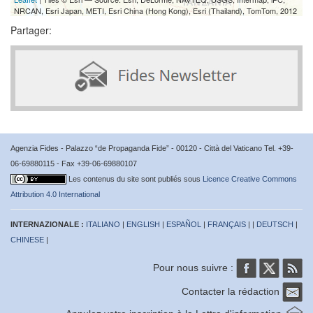
NRCAN, Esri Japan, METI, Esri China (Hong Kong), Esri (Thailand), TomTom, 2012
Partager:
Agenzia Fides - Palazzo “de Propaganda Fide” - 00120 - Città del Vaticano Tel. +39-
06-69880115 - Fax +39-06-69880107
Les contenus du site sont publiés sous
Licence Creative Commons
Attribution 4.0 International
INTERNAZIONALE :
ITALIANO
|
ENGLISH
|
ESPAÑOL
|
FRANÇAIS
| |
DEUTSCH
|
CHINESE
|
Pour nous suivre :
Contacter la rédaction