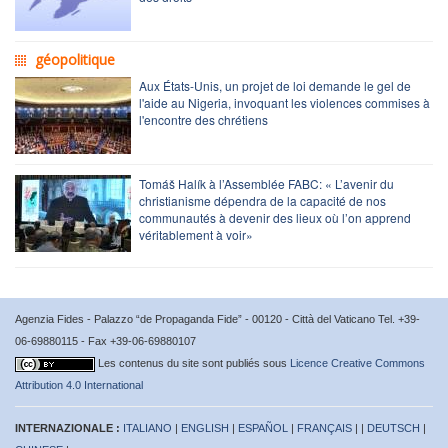
géopolitique
Aux États-Unis, un projet de loi demande le gel de
l'aide au Nigeria, invoquant les violences commises à
l'encontre des chrétiens
Tomáš Halík à l’Assemblée FABC: « L’avenir du
christianisme dépendra de la capacité de nos
communautés à devenir des lieux où l’on apprend
véritablement à voir»
Agenzia Fides - Palazzo “de Propaganda Fide” - 00120 - Città del Vaticano Tel. +39-
06-69880115 - Fax +39-06-69880107
Les contenus du site sont publiés sous
Licence Creative Commons
Attribution 4.0 International
INTERNAZIONALE :
ITALIANO
|
ENGLISH
|
ESPAÑOL
|
FRANÇAIS
| |
DEUTSCH
|