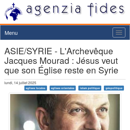
Menu
Toggl
naviga
ASIE/SYRIE - L'Archevêque
Jacques Mourad : Jésus veut
que son Église reste en Syrie
lundi, 14 juillet 2025
eglises locales
eglises orientales
islam politique
géopolitique