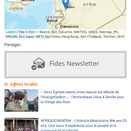
Leaflet
| Tiles © Esri — Source: Esri, DeLorme, NAVTEQ, USGS, Intermap, iPC,
NRCAN, Esri Japan, METI, Esri China (Hong Kong), Esri (Thailand), TomTom, 2012
Partager:
eglises locales
« Deux Églises sœurs unies depuis les débuts de
l’évangélisation » : l'Archevêque Ulloa à Séville pour
la Vierge des Rois
AFRIQUE/NIGÉRIA - L’Infanzia Missionaria fête ses 25
ans. Une lueur d’espérance pour le peuple et la
communauté ecclésiale