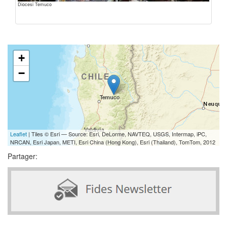
Diocesi Temuco
+
−
Leaflet
| Tiles © Esri — Source: Esri, DeLorme, NAVTEQ, USGS, Intermap, iPC,
NRCAN, Esri Japan, METI, Esri China (Hong Kong), Esri (Thailand), TomTom, 2012
Partager: