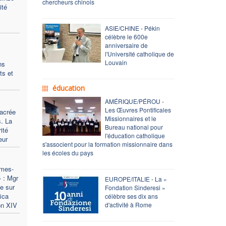
chercheurs chinois
ité
ASIE/CHINE - Pékin
célèbre le 600e
anniversaire de
l'Université catholique de
Louvain
ns
ts et
éducation
AMÉRIQUE/PÉROU -
Les Œuvres Pontificales
sacrée
Missionnaires et le
. La
Bureau national pour
ité
l'éducation catholique
eur
s'associent pour la formation missionnaire dans
les écoles du pays
mmes-
» : Mgr
EUROPE/ITALIE - La «
e sur
Fondation Sinderesi »
ica
célèbre ses dix ans
on XIV
d'activité à Rome