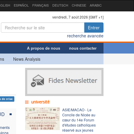
GLISH
ESPAÑOL
FRANÇAIS
DEUTSCH
CHINESE
ARABIC
vendredi, 7 août 2026 [GMT +1]
Entrer
recherche avancée
A propos de nous
nous contacter
ns
News Analysis
 de crise
université
ASIE/MACAO - Le
UD
Concile de Nicée au
cœur du 14e Forum
d'études catholiques
rments
réservé aux jeunes
uinze