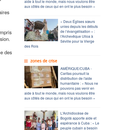
aide à tout le monde, mais nous voulons être
aux côtés de ceux qui en ont le plus besoin »
aires
« Deux Églises sœurs
unies depuis les débuts
ompris
de l’évangélisation » :
l'Archevêque Ulloa à
ssion.
Séville pour la Vierge
des Rois
ie des
zones de crise
AMÉRIQUE/CUBA -
Caritas poursuit la
distribution de l'aide
humanitaire : « Nous ne
pouvons pas venir en
aide à tout le monde, mais nous voulons être
aux côtés de ceux qui en ont le plus besoin »
L'Archidiocèse de
Bogotá apporte aide et
espérance à Cuba : « Le
peuple cubain a besoin