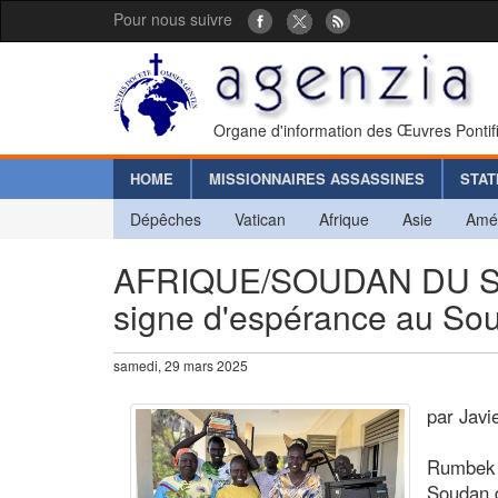
Pour nous suivre
Organe d'information des Œuvres Pontif
HOME
MISSIONNAIRES ASSASSINES
STAT
Dépêches
Vatican
Afrique
Asie
Amé
AFRIQUE/SOUDAN DU SUD 
signe d'espérance au So
samedi, 29 mars 2025
par Javi
Rumbek (
Soudan d