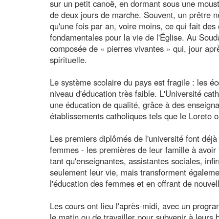
sur un petit canoë, en dormant sous une mousti
de deux jours de marche. Souvent, un prêtre 
qu'une fois par an, voire moins, ce qui fait des
fondamentales pour la vie de l'Église. Au Soud
composée de « pierres vivantes » qui, jour apr
spirituelle.
Le système scolaire du pays est fragile : les é
niveau d'éducation très faible. L'Université ca
une éducation de qualité, grâce à des enseig
établissements catholiques tels que le Loreto o
Les premiers diplômés de l'université font déj
femmes - les premières de leur famille à avoir 
tant qu'enseignantes, assistantes sociales, in
seulement leur vie, mais transforment égalemen
l'éducation des femmes et en offrant de nouvell
Les cours ont lieu l'après-midi, avec un progra
le matin ou de travailler pour subvenir à leurs 