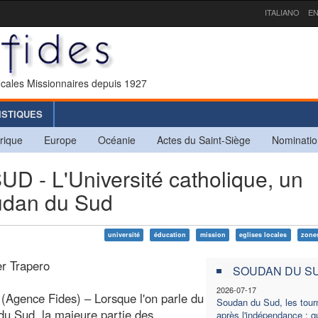
ITALIANO
EN
icales Missionnaires depuis 1927
ISTIQUES
rique
Europe
Océanie
Actes du Saint-Siège
Nominatio
- L'Université catholique, un
udan du Sud
université
éducation
mission
eglises locales
zones
er Trapero
SOUDAN DU S
2026-07-17
Agence Fides) – Lorsque l'on parle du
Soudan du Sud, les tou
u Sud, la majeure partie des
après l'indépendance : q