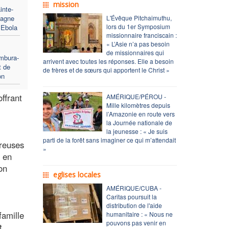
mission
inte-
pagne
L'Évêque Pitchaimuthu,
lors du 1er Symposium
 Ebola
missionnaire franciscain :
« L’Asie n’a pas besoin
de missionnaires qui
ombura-
arrivent avec toutes les réponses. Elle a besoin
t de
de frères et de sœurs qui apportent le Christ »
on
ffrant
AMÉRIQUE/PÉROU -
Mille kilomètres depuis
l’Amazonie en route vers
la Journée nationale de
la jeunesse : « Je suis
parti de la forêt sans imaginer ce qui m’attendait
breuses
»
e en
on
eglises locales
AMÉRIQUE/CUBA -
Caritas poursuit la
distribution de l'aide
famille
humanitaire : « Nous ne
pouvons pas venir en
t