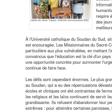
informati
humanita
respire 
ceduta da Javier Trapero, Direttore comunicazione MSC
des jeun
meilleur
À l'Université catholique du Soudan du Sud, si
est encouragée. Les Missionnaires du Sacré-C
particulière aux plus vulnérables, en mettant l
convaincus que l'éducation est la clé d'un pays
une opportunité concrète pour surmonter l'urg
continue de faire face.
Les défis sont cependant énormes. Le plus grave
au Soudan, qui a eu des répercussions dévasta
écoles et cliniques ont été contraintes de ferme
les religieux et les laïcs continuent de servi
grandissante. Ils refusent d'abandonner leur 
extrêmes : pour atteindre certaines paroisses, il