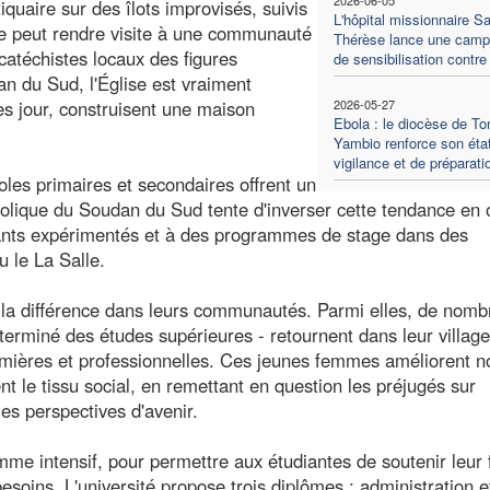
quaire sur des îlots improvisés, suivis
L'hôpital missionnaire Sa
ne peut rendre visite à une communauté
Thérèse lance une cam
 catéchistes locaux des figures
de sensibilisation contre
an du Sud, l'Église est vraiment
ès jour, construisent une maison
2026-05-27
Ebola : le diocèse de T
Yambio renforce son éta
vigilance et de préparati
coles primaires et secondaires offrent un
tholique du Soudan du Sud tente d'inverser cette tendance en o
nants expérimentés et à des programmes de stage dans des
u le La Salle.
à la différence dans leurs communautés. Parmi elles, de nom
terminé des études supérieures - retournent dans leur villag
firmières et professionnelles. Ces jeunes femmes améliorent n
t le tissu social, en remettant en question les préjugés sur
es perspectives d'avenir.
mme intensif, pour permettre aux étudiantes de soutenir leur 
besoins. L'université propose trois diplômes : administration e