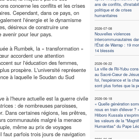
ans de conflits, d'instabil
ons concerne les conflits et les crises
politique et de crises
ires. Cependant, dans ce pays, on
humanitaires
également l'énergie et le dynamisme
es, désireux de construire une
2026-07-08
e avenir pour leur pays.
Nouvelles violences
intercommunautaires da
l'État de Warrap : 19 mor
tuée à Rumbek, la « transformation »
14 blessés
œur accordent une attention
'accent sur l'éducation des femmes,
2026-06-22
La ville de Rii-Yubu con
 plus prospère. L'université représente
au Sacré-Cœur de Jésus
ence à laquelle le Soudan du Sud
foi, l'espérance et la char
sont plus fortes que la p
 à l'heure actuelle est la guerre civile
2026-06-18
« Quelle génération so
trices : de nombreuses paroisses,
nous en train d'élever ? 
r. Dans certaines régions, les prêtres,
Hiiboro Kussala s'exprim
r leurs communautés malgré la menace
les valeurs de la *Magnif
peuple, même au prix de voyages
Humanitas* du Pape Lé
 faut parfois trois jours de navigation
2026-06-05