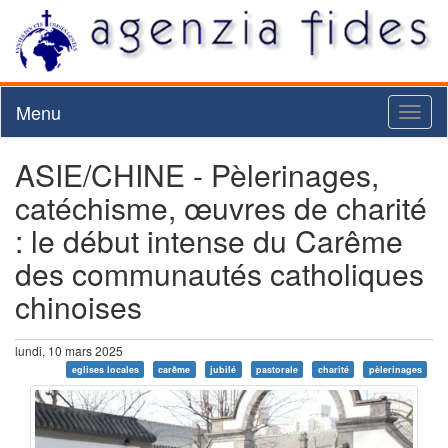
Menu
Toggl
naviga
ASIE/CHINE - Pèlerinages,
catéchisme, œuvres de charité
: le début intense du Carême
des communautés catholiques
chinoises
lundi, 10 mars 2025
eglises locales
carême
jubilé
pastorale
charité
pèlerinages