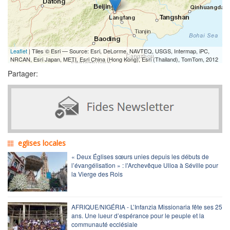
Leaflet
| Tiles © Esri — Source: Esri, DeLorme, NAVTEQ, USGS, Intermap, iPC,
NRCAN, Esri Japan, METI, Esri China (Hong Kong), Esri (Thailand), TomTom, 2012
Partager:
eglises locales
« Deux Églises sœurs unies depuis les débuts de
l’évangélisation » : l'Archevêque Ulloa à Séville pour
la Vierge des Rois
AFRIQUE/NIGÉRIA - L’Infanzia Missionaria fête ses 25
ans. Une lueur d’espérance pour le peuple et la
communauté ecclésiale