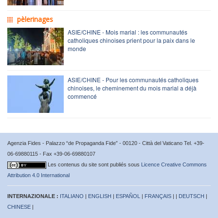
pèlerinages
ASIE/CHINE - Mois marial : les communautés
catholiques chinoises prient pour la paix dans le
monde
ASIE/CHINE - Pour les communautés catholiques
chinoises, le cheminement du mois marial a déjà
commencé
Agenzia Fides - Palazzo “de Propaganda Fide” - 00120 - Città del Vaticano Tel. +39-
06-69880115 - Fax +39-06-69880107
Les contenus du site sont publiés sous
Licence Creative Commons
Attribution 4.0 International
INTERNAZIONALE :
ITALIANO
|
ENGLISH
|
ESPAÑOL
|
FRANÇAIS
| |
DEUTSCH
|
CHINESE
|