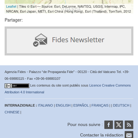
Leaflet
| Tiles © Esri — Source: Esri, DeLorme, NAVTEQ, USGS, Intermap, iPC,
NRCAN, Esri Japan, METI, Esri China (Hong Kong), Esri (Thailand), TomTom, 2012
Partager:
Agenzia Fides - Palazzo “de Propaganda Fide” - 00120 - Città del Vaticano Tel. +39-
06-69880115 - Fax +39-06-69880107
Les contenus du site sont publiés sous
Licence Creative Commons
Attribution 4.0 International
INTERNAZIONALE :
ITALIANO
|
ENGLISH
|
ESPAÑOL
|
FRANÇAIS
| |
DEUTSCH
|
CHINESE
|
Pour nous suivre :
Contacter la rédaction