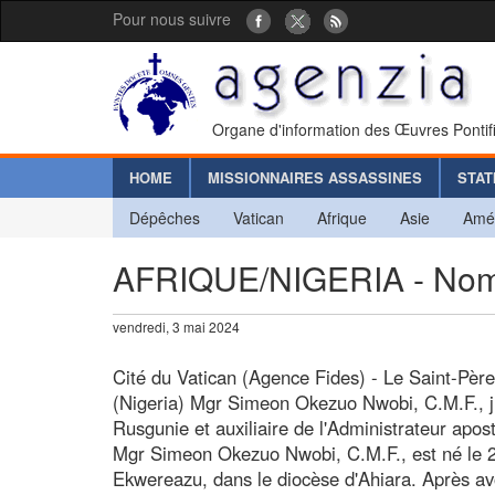
Pour nous suivre
Organe d'information des Œuvres Pontif
HOME
MISSIONNAIRES ASSASSINES
STAT
Dépêches
Vatican
Afrique
Asie
Amé
AFRIQUE/NIGERIA - Nomin
vendredi, 3 mai 2024
Cité du Vatican (Agence Fides) - Le Saint-Pè
(Nigeria) Mgr Simeon Okezuo Nwobi, C.M.F., ju
Rusgunie et auxiliaire de l'Administrateur apos
Mgr Simeon Okezuo Nwobi, C.M.F., est né le
Ekwereazu, dans le diocèse d'Ahiara. Après avo