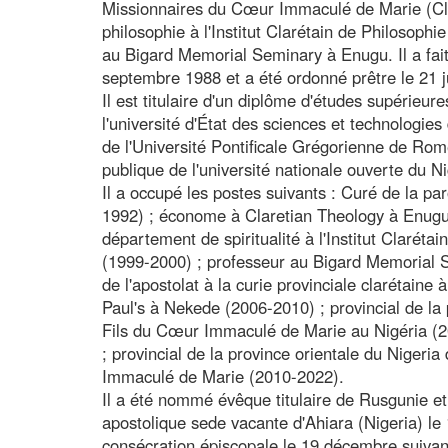
Missionnaires du Cœur Immaculé de Marie (Clar
philosophie à l'Institut Clarétain de Philosoph
au Bigard Memorial Seminary à Enugu. Il a fait
septembre 1988 et a été ordonné prêtre le 21 j
Il est titulaire d'un diplôme d'études supérieur
l'université d'État des sciences et technologies
de l'Université Pontificale Grégorienne de Rom
publique de l'université nationale ouverte du Ni
Il a occupé les postes suivants : Curé de la p
1992) ; économe à Claretian Theology à Enugu
département de spiritualité à l'Institut Clarét
(1999-2000) ; professeur au Bigard Memorial 
de l'apostolat à la curie provinciale clarétain
Paul's à Nekede (2006-2010) ; provincial de la
Fils du Cœur Immaculé de Marie au Nigéria (
; provincial de la province orientale du Nigeri
Immaculé de Marie (2010-2022).
Il a été nommé évêque titulaire de Rusgunie et 
apostolique sede vacante d'Ahiara (Nigeria) le
consécration épiscopale le 19 décembre suivan