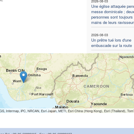
2026-08-03
Une église attaquée pend
messe dominicale ; deu
personnes sont toujours
mains de leurs ravisseur
2026-08-03
Un prêtre tué lors d'une
embuscade sur la route
S, Intermap, iPC, NRCAN, Esri Japan, METI, Esri China (Hong Kong), Esri (Thailand), To