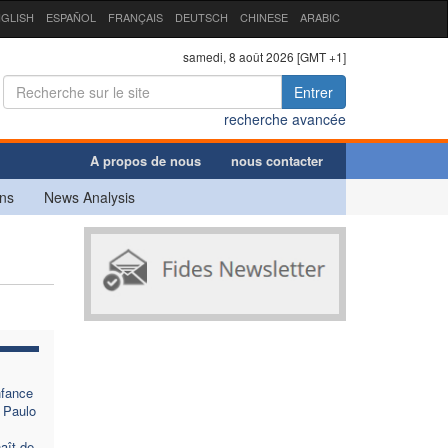
GLISH
ESPAÑOL
FRANÇAIS
DEUTSCH
CHINESE
ARABIC
samedi, 8 août 2026 [GMT +1]
Entrer
recherche avancée
A propos de nous
nous contacter
ns
News Analysis
fance
 Paulo
aît de