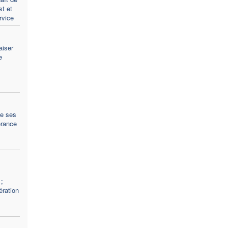
st et
rvice
aiser
e
te ses
érance
;
ération