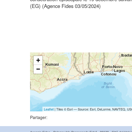
(EG) (Agence Fides 03/05/2024)
+
−
Leaflet
| Tiles © Esri — Source: Esri, DeLorme, NAVTEQ, USG
Partager: