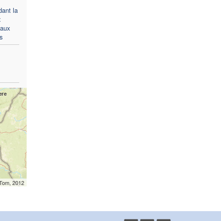
ant la
x
 aux
s
mTom, 2012