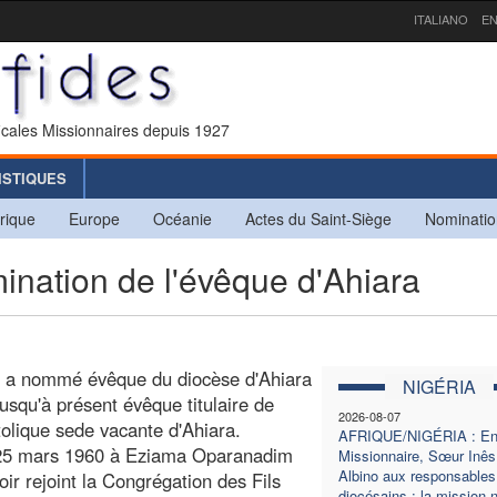
ITALIANO
EN
icales Missionnaires depuis 1927
ISTIQUES
rique
Europe
Océanie
Actes du Saint-Siège
Nominatio
ation de l'évêque d'Ahiara
re a nommé évêque du diocèse d'Ahiara
NIGÉRIA
squ'à présent évêque titulaire de
2026-08-07
tolique sede vacante d'Ahiara.
AFRIQUE/NIGÉRIA : En
 25 mars 1960 à Eziama Oparanadim
Missionnaire, Sœur Inês
Albino aux responsables
ir rejoint la Congrégation des Fils
diocésains : la mission n