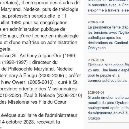
étains), il entreprend des études de
la rencontre avec le Chri
ie Maryland, Nedeke, puis de théologie
s'exprime à travers le se
 sa profession perpétuelle le 11
uillet 1990 pour sa congrégation.
2026-08-06
La présidence tente d'ap
es en administration publique de
les tensions avec l'Églis
 d'Enugu, d'une licence en missiologie
catholique après les
e et d'une maîtrise en administration
déclarations du Cardinal
Onaiyekan
geria.
aroisse St. Anthony à Igbo-Ora (1990-
2026-08-05
 (1992-1997) ; directeur du
L’Infanzia Missionaria fê
ain de Philosophie Maryland, Nedeke
25 ans. Une lueur d’esp
Seminary à Enugu (2000-2009) ; préfet
pour le peuple et la
communauté ecclésiale
e à New Owerri (2005-2010) ; curé à St.
 province orientale des Missionnaires
2026-08-04
2010-2022). Paul à Nekede (2006-2010)
Grande émotion suite au
a des Missionnaires Fils du Cœur
meurtre du père Oyetoro 
soulagement après la lib
du séminariste enlevé à
évêque auxiliaire de l'administrateur
Otukpo
 14 octobre 2023, recevant la
t.