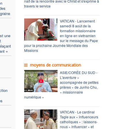
naît de la rencontre avec le Christ et s'exprime à
on
travers le service
 des
 graine
VATICAN - Lancement
samedi 8 août de la
formation missionnaire
st une
en ligne en vietnamien
t
sur le message du Pape
pour la prochaine Journée Mondiale des
plaçant
Missions
ant »
moyens de communication
ASIE/CORÉE DU SUD -
L'aventure «
accompagnée de petites
prières » de Junho Chu,
ction
« missionnaire
s
numérique »
es
VATICAN - Le cardinal
Tagle aux « influenceurs
catholiques » : laissons-
nous « influencer » et