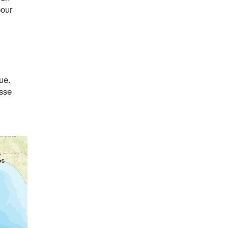
pour
ue.
esse