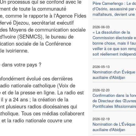
Un processus qui se confond avec le
Père Camerlengo : Le d
ment de toute la communauté
d’Osório, assassiné par
malfaiteurs, devient une
le, comme le rapporte à l'Agence Fides
Hervé Djezou, secrétariat exécutif
2026-06-03
 des Moyens de communication sociale
« La dissolution de la
d'Ivoire (SENMCS), le bureau de
Commission électorale e
ation sociale de la Conférence
bonne chose, mais il fau
veiller à ce que son rem
le ivoirienne.
soit réellement indépend
 dans votre pays ?
2026-05-13
Nomination d'un Évêque
auxiliaire d'Abidjan
rofondément évolué ces dernières
radio nationale catholique (Voix de
2026-02-20
e et de la presse en ligne. La radio est
Confirmation dans la fon
il y a 24 ans ; la création de la
de Directeur des Œuvre
ent plusieurs radios diocésaines qui
Pontificales Missionnair
catholique. Tous ces médias collaborent
2026-02-19
 et la radio nationale couvre une
Nomination de L'Évêque
auxiliaire d'Abidjan