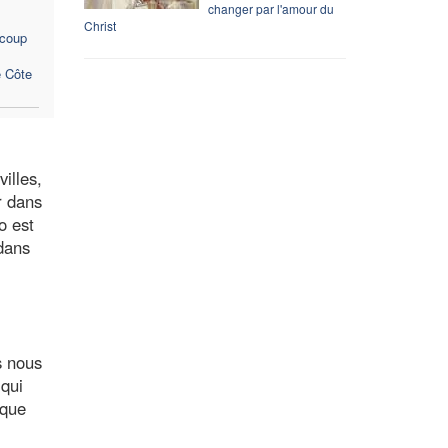
changer par l'amour du
Christ
 coup
e Côte
illes,
r dans
o est
dans
s nous
 qui
 que