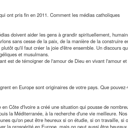
 qui ont pris fin en 2011. Comment les médias catholiques
dias doivent aider les gens à grandir spirituellement, humai
lons sans cesse de la paix, de la manière de la construire e
plutôt qu'il faut créer la joie d'être ensemble. Un discours qu
angéliques et musulmans.
nt est de témoigner de l'amour de Dieu en vivant l'amour et 
igrent en Europe sont originaires de votre pays. Que pouvez
e en Côte d'Ivoire a créé une situation qui pousse de nombre
 puis la Méditerranée, à la recherche d'une vie meilleure. Nos
nes qu'on peut être heureux si on étudie, si on travaille, si 
ver la prospérité en Europe, mais on peut aussi être heureux