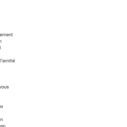
nement
n
i
l'amitié
-vous
ux
on
 en