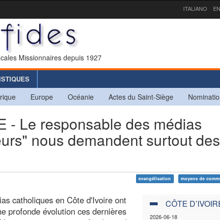
ITALIANO
EN
icales Missionnaires depuis 1927
ISTIQUES
rique
Europe
Océanie
Actes du Saint-Siège
Nominatio
- Le responsable des médias
ateurs" nous demandent surtout des
evangélisation
moyens de commu
as catholiques en Côte d'Ivoire ont
CÔTE D’IVOIR
e profonde évolution ces dernières
2026-06-18