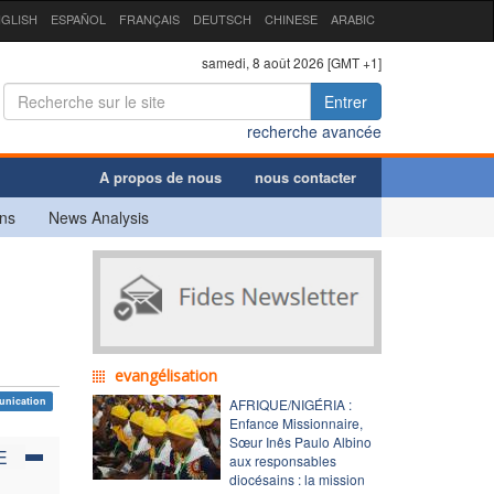
GLISH
ESPAÑOL
FRANÇAIS
DEUTSCH
CHINESE
ARABIC
samedi, 8 août 2026 [GMT +1]
Entrer
recherche avancée
A propos de nous
nous contacter
ns
News Analysis
evangélisation
nication
AFRIQUE/NIGÉRIA :
Enfance Missionnaire,
Sœur Inês Paulo Albino
E
aux responsables
diocésains : la mission