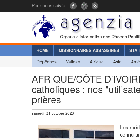
Pour nous suivre
Organe d'information des Œuvres Pontif
HOME
MISSIONNAIRES ASSASSINES
STAT
Dépêches
Vatican
Afrique
Asie
Amé
AFRIQUE/CÔTE D'IVOIRE 
catholiques : nos "utilis
prières
samedi, 21 octobre 2023
Les médi
connu un