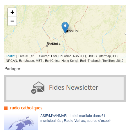
+
−
Leaflet
| Tiles © Esri — Source: Esri, DeLorme, NAVTEQ, USGS, Intermap, iPC,
NRCAN, Esri Japan, METI, Esri China (Hong Kong), Esri (Thailand), TomTom, 2012
Partager:
radio catholiques
ASIE/MYANMAR - La loi martiale dans 61
municipalités ; Radio Veritas, source d'espoir