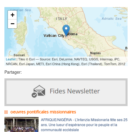
+
−
Leaflet
| Tiles © Esri — Source: Esri, DeLorme, NAVTEQ, USGS, Intermap, iPC,
NRCAN, Esri Japan, METI, Esri China (Hong Kong), Esri (Thailand), TomTom, 2012
Partager:
oeuvres pontificales missionnaires
AFRIQUE/NIGÉRIA - L’Infanzia Missionaria fête ses 25
ans. Une lueur d’espérance pour le peuple et la
communauté ecclésiale