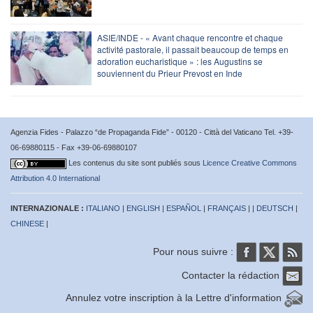
ASIE/INDE - « Avant chaque rencontre et chaque
activité pastorale, il passait beaucoup de temps en
adoration eucharistique » : les Augustins se
souviennent du Prieur Prevost en Inde
Agenzia Fides - Palazzo “de Propaganda Fide” - 00120 - Città del Vaticano Tel. +39-
06-69880115 - Fax +39-06-69880107
Les contenus du site sont publiés sous
Licence Creative Commons
Attribution 4.0 International
INTERNAZIONALE :
ITALIANO
|
ENGLISH
|
ESPAÑOL
|
FRANÇAIS
| |
DEUTSCH
|
CHINESE
|
Pour nous suivre :
Contacter la rédaction
Annulez votre inscription à la Lettre d'information