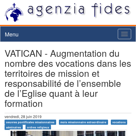
Menu
Toggl
naviga
VATICAN - Augmentation du
nombre des vocations dans les
territoires de mission et
responsabilité de l’ensemble
de l’Eglise quant à leur
formation
vendredi, 28 juin 2019
oeuvres pontificales missionnaires
mois missionnaire extraordinaire
vocations
séminaires
ordres religieux