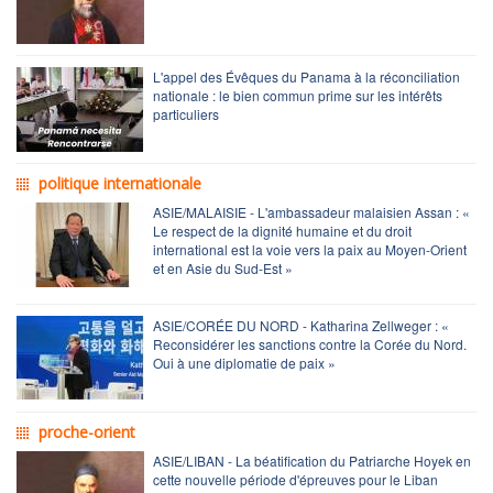
L'appel des Évêques du Panama à la réconciliation
nationale : le bien commun prime sur les intérêts
particuliers
politique internationale
ASIE/MALAISIE - L'ambassadeur malaisien Assan : «
Le respect de la dignité humaine et du droit
international est la voie vers la paix au Moyen-Orient
et en Asie du Sud-Est »
ASIE/CORÉE DU NORD - Katharina Zellweger : «
Reconsidérer les sanctions contre la Corée du Nord.
Oui à une diplomatie de paix »
proche-orient
ASIE/LIBAN - La béatification du Patriarche Hoyek en
cette nouvelle période d'épreuves pour le Liban