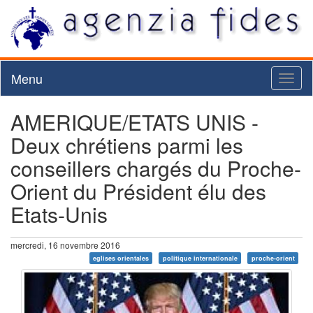
Menu
Toggl
naviga
AMERIQUE/ETATS UNIS -
Deux chrétiens parmi les
conseillers chargés du Proche-
Orient du Président élu des
Etats-Unis
mercredi, 16 novembre 2016
eglises orientales
politique internationale
proche-orient