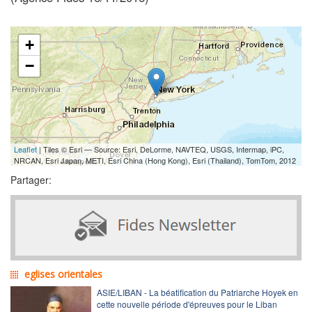
+
−
Leaflet
| Tiles © Esri — Source: Esri, DeLorme, NAVTEQ, USGS, Intermap, iPC,
NRCAN, Esri Japan, METI, Esri China (Hong Kong), Esri (Thailand), TomTom, 2012
Partager:
eglises orientales
ASIE/LIBAN - La béatification du Patriarche Hoyek en
cette nouvelle période d'épreuves pour le Liban