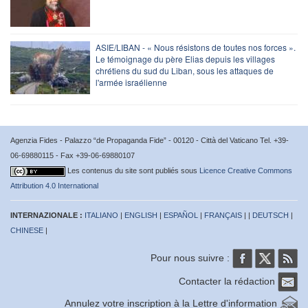
ASIE/LIBAN - « Nous résistons de toutes nos forces ».
Le témoignage du père Elias depuis les villages
chrétiens du sud du Liban, sous les attaques de
l'armée israélienne
Agenzia Fides - Palazzo “de Propaganda Fide” - 00120 - Città del Vaticano Tel. +39-
06-69880115 - Fax +39-06-69880107
Les contenus du site sont publiés sous
Licence Creative Commons
Attribution 4.0 International
INTERNAZIONALE :
ITALIANO
|
ENGLISH
|
ESPAÑOL
|
FRANÇAIS
| |
DEUTSCH
|
CHINESE
|
Pour nous suivre :
Contacter la rédaction
Annulez votre inscription à la Lettre d'information