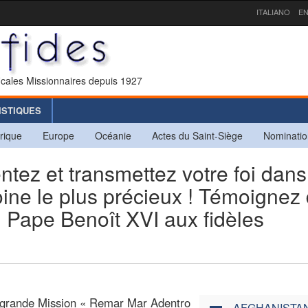
ITALIANO
EN
icales Missionnaires depuis 1927
ISTIQUES
rique
Europe
Océanie
Actes du Saint-Siège
Nominatio
tez et transmettez votre foi dans
ine le plus précieux ! Témoignez
du Pape Benoît XVI aux fidèles
a grande Mission « Remar Mar Adentro
AFGHANISTA