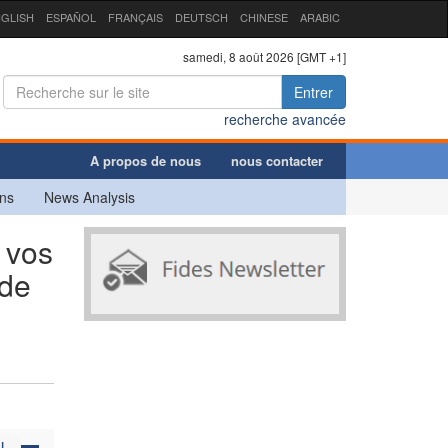
GLISH
ESPAÑOL
FRANÇAIS
DEUTSCH
CHINESE
ARABIC
samedi, 8 août 2026 [GMT +1]
Entrer
recherche avancée
A propos de nous
nous contacter
ns
News Analysis
 vos
 de
N