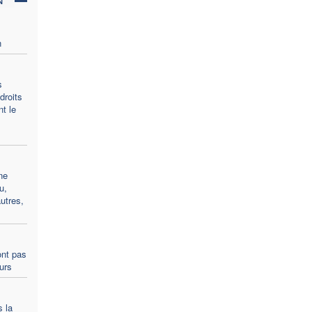
n
s
droits
t le
ne
u,
utres,
ont pas
ours
s la