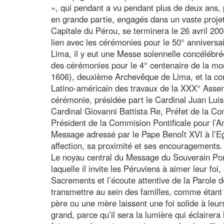
», qui pendant a vu pendant plus de deux ans, 
en grande partie, engagés dans un vaste projet
Capitale du Pérou, se terminera le 26 avril 20
lien avec les cérémonies pour le 50° annivers
Lima, il y eut une Messe solennelle concélébr
des cérémonies pour le 4° centenaire de la mo
1606), deuxième Archevêque de Lima, et la con
Latino-américain des travaux de la XXX° Ass
cérémonie, présidée part le Cardinal Juan Luis
Cardinal Giovanni Battista Re, Préfet de la Co
Président de la Commision Pontificale pour l’A
Message adressé par le Pape Benoît XVI à l’Eg
affection, sa proximité et ses encouragements.
Le noyau central du Message du Souverain Ponti
laquelle il invite les Péruviens à aimer leur foi, 
Sacrements et l’écoute attentive de la Parole
transmettre au sein des familles, comme étant l
père ou une mère laissent une foi solide à leurs 
grand, parce qu’il sera la lumière qui éclairera