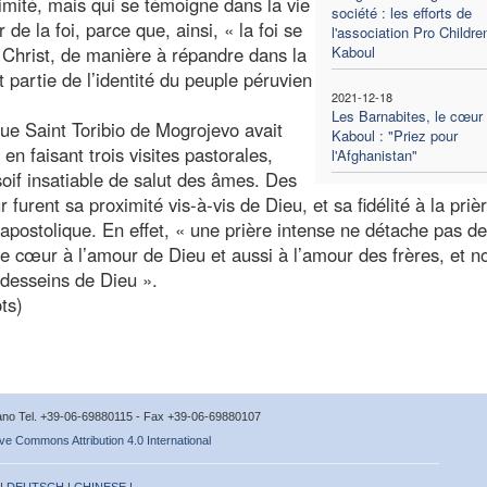
ntimité, mais qui se témoigne dans la vie
société : les efforts de
de la foi, parce que, ainsi, « la foi se
l'association Pro Childre
 Christ, de manière à répandre dans la
Kaboul
 partie de l’identité du peuple péruvien
2021-12-18
Les Barnabites, le cœur
ue Saint Toribio de Mogrojevo avait
Kaboul : "Priez pour
en faisant trois visites pastorales,
l'Afghanistan"
soif insatiable de salut des âmes. Des
r furent sa proximité vis-à-vis de Dieu, et sa fidélité à la priè
ostolique. En effet, « une prière intense ne détache pas de
 le cœur à l’amour de Dieu et aussi à l’amour des frères, et n
s desseins de Dieu ».
ts)
icano Tel. +39-06-69880115 - Fax +39-06-69880107
ve Commons Attribution 4.0 International
 |
DEUTSCH
|
CHINESE
|