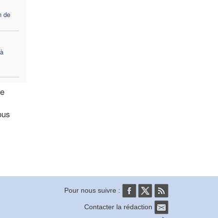
n de
 à
re
ous
Pour nous suivre :
Contacter la rédaction