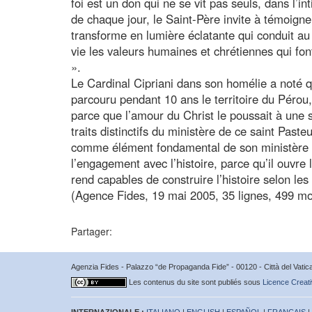
foi est un don qui ne se vit pas seuls, dans l’i
de chaque jour, le Saint-Père invite à témoigner 
transforme en lumière éclatante qui conduit au
vie les valeurs humaines et chrétiennes qui font
».
Le Cardinal Cipriani dans son homélie a noté q
parcouru pendant 10 ans le territoire du Pérou, 
parce que l’amour du Christ le poussait à une 
traits distinctifs du ministère de ce saint Pasteu
comme élément fondamental de son ministère ap
l’engagement avec l’histoire, parce qu’il ouvre
rend capables de construire l’histoire selon le
(Agence Fides, 19 mai 2005, 35 lignes, 499 mo
Partager:
Agenzia Fides - Palazzo “de Propaganda Fide” - 00120 - Città del Vat
Les contenus du site sont publiés sous
Licence Creati
INTERNAZIONALE :
ITALIANO
|
ENGLISH
|
ESPAÑOL
|
FRANÇAIS
|