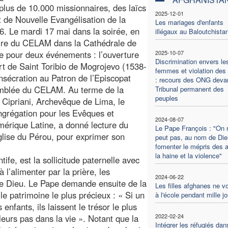
plus de 10.000 missionnaires, des laïcs
2025-12-01
 de Nouvelle Evangélisation de la
Les mariages d'enfants
06. Le mardi 17 mai dans la soirée, en
illégaux au Baloutchista
aire du CELAM dans la Cathédrale de
ée pour deux événements : l’ouverture
2025-10-07
Discrimination envers le
rt de Saint Toribio de Mogrojevo (1538-
femmes et violation des 
sécration au Patron de l’Episcopat
: recours des ONG devan
emblée du CELAM. Au terme de la
Tribunal permanent des
peuples
 Cipriani, Archevêque de Lima, le
ngrégation pour les Evêques et
2024-08-07
mérique Latine, a donné lecture du
Le Pape François : "On 
lise du Pérou, pour exprimer son
peut pas, au nom de Die
fomenter le mépris des a
la haine et la violence"
fe, est la sollicitude paternelle avec
à l’alimenter par la prière, les
2024-06-22
 de Dieu. Le Pape demande ensuite de la
Les filles afghanes ne v
e patrimoine le plus précieux : « Si un
à l'école pendant mille j
enfants, ils laissent le trésor le plus
2022-02-24
 leurs pas dans la vie ». Notant que la
Intégrer les réfugiés dan