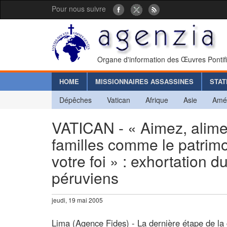
Pour nous suivre
Organe d'information des Œuvres Pontif
HOME
MISSIONNAIRES ASSASSINES
STAT
Dépêches
Vatican
Afrique
Asie
Amé
VATICAN - « Aimez, alimen
familles comme le patrimo
votre foi » : exhortation 
péruviens
jeudi, 19 mai 2005
Lima (Agence Fides) - La dernière étape de l