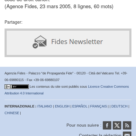
(Agence Fides, 23 mars 2005, 8 lignes, 60 mots)
Partager:
Agenzia Fides - Palazzo “de Propaganda Fide” - 00120 - Città del Vaticano Tel. +39-
06-69880115 - Fax +39-06-69880107
Les contenus du site sont publiés sous
Licence Creative Commons
Attribution 4.0 International
INTERNAZIONALE :
ITALIANO
|
ENGLISH
|
ESPAÑOL
|
FRANÇAIS
| |
DEUTSCH
|
CHINESE
|
Pour nous suivre :
Contacter la rédaction