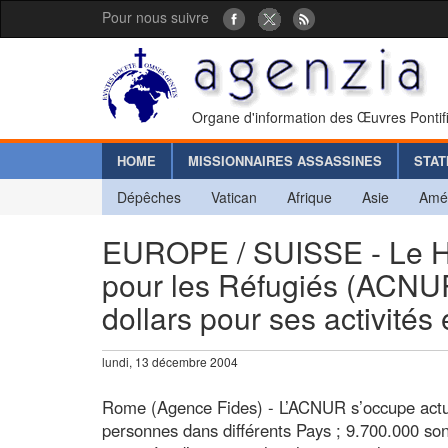
Pour nous suivre
Organe d'information des Œuvres Pontif
HOME
MISSIONNAIRES ASSASSINES
STAT
Dépêches
Vatican
Afrique
Asie
Amé
EUROPE / SUISSE - Le H
pour les Réfugiés (ACNUR
dollars pour ses activités
lundi, 13 décembre 2004
Rome (Agence Fides) - L’ACNUR s’occupe actue
personnes dans différents Pays ; 9.700.000 sont