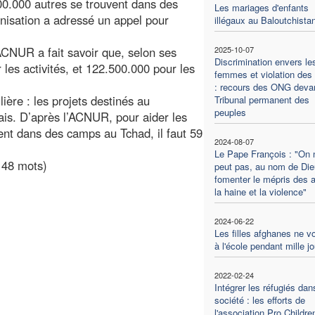
300.000 autres se trouvent dans des
Les mariages d'enfants
anisation a adressé un appel pour
illégaux au Baloutchista
ACNUR a fait savoir que, selon ses
2025-10-07
Discrimination envers le
r les activités, et 122.500.000 pour les
femmes et violation des 
: recours des ONG devan
ière : les projets destinés au
Tribunal permanent des
peuples
ais. D’après l’ACNUR, pour aider les
sent dans des camps au Tchad, il faut 59
2024-08-07
Le Pape François : "On 
148 mots)
peut pas, au nom de Die
fomenter le mépris des a
la haine et la violence"
2024-06-22
Les filles afghanes ne v
à l'école pendant mille j
2022-02-24
Intégrer les réfugiés dan
société : les efforts de
l'association Pro Childre