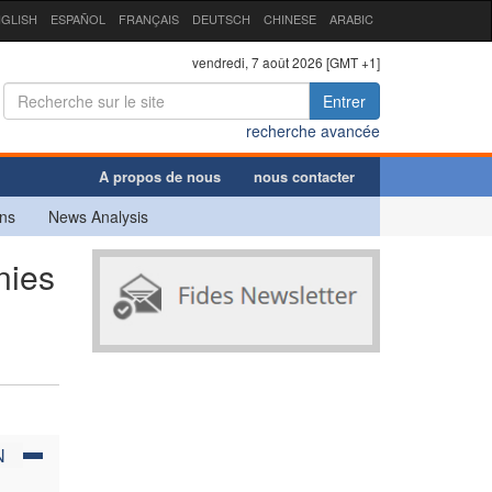
GLISH
ESPAÑOL
FRANÇAIS
DEUTSCH
CHINESE
ARABIC
vendredi, 7 août 2026 [GMT +1]
Entrer
recherche avancée
A propos de nous
nous contacter
ns
News Analysis
nies
N