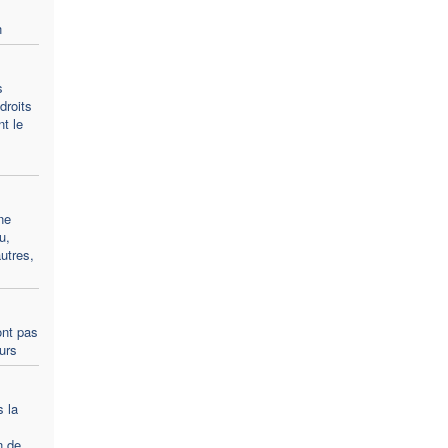
n
s
droits
t le
ne
u,
utres,
ont pas
ours
s la
n de