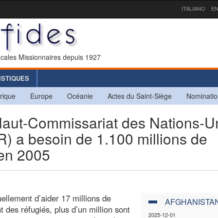
ITALIANO
EN
icales Missionnaires depuis 1927
ISTIQUES
rique
Europe
Océanie
Actes du Saint-Siège
Nominatio
aut-Commissariat des Nations-U
) a besoin de 1.100 millions de
 en 2005
llement d’aider 17 millions de
AFGHANISTA
 des réfugiés, plus d’un million sont
2025-12-01