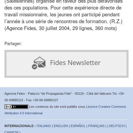
(Salésiennes) organise en faveur des plus défavorisés
des ces populations. Pour cette expérience directe de
travail missionnaire, les jeunes ont participé pendant
l’année à une série de rencontres de formation. (R.Z.)
(Agence Fides, 30 juillet 2004, 29 lignes, 360 mots)
Partager:
Agenzia Fides - Palazzo “de Propaganda Fide” - 00120 - Città del Vaticano Tel. +39-
06-69880115 - Fax +39-06-69880107
Les contenus du site sont publiés sous
Licence Creative Commons
Attribution 4.0 International
INTERNAZIONALE :
ITALIANO
|
ENGLISH
|
ESPAÑOL
|
FRANÇAIS
| |
DEUTSCH
|
CHINESE
|