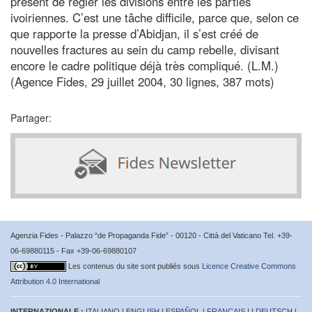
présent de régler les divisions entre les parties
ivoiriennes. C’est une tâche difficile, parce que, selon ce
que rapporte la presse d’Abidjan, il s’est créé de
nouvelles fractures au sein du camp rebelle, divisant
encore le cadre politique déjà très compliqué. (L.M.)
(Agence Fides, 29 juillet 2004, 30 lignes, 387 mots)
Partager:
Agenzia Fides - Palazzo “de Propaganda Fide” - 00120 - Città del Vaticano Tel. +39-
06-69880115 - Fax +39-06-69880107
Les contenus du site sont publiés sous
Licence Creative Commons
Attribution 4.0 International
INTERNAZIONALE :
ITALIANO
|
ENGLISH
|
ESPAÑOL
|
FRANÇAIS
| |
DEUTSCH
|