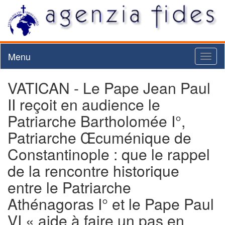
Menu
Toggl
naviga
VATICAN - Le Pape Jean Paul
II reçoit en audience le
Patriarche Bartholomée I°,
Patriarche Œcuménique de
Constantinople : que le rappel
de la rencontre historique
entre le Patriarche
Athénagoras I° et le Pape Paul
VI « aide à faire un pas en