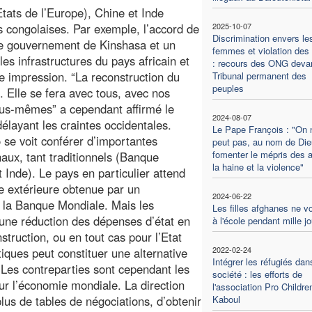
tats de l’Europe), Chine et Inde
es congolaises. Par exemple, l’accord de
2025-10-07
Discrimination envers le
le gouvernement de Kinshasa et un
femmes et violation des 
les infrastructures du pays africain et
: recours des ONG devan
de impression. “La reconstruction du
Tribunal permanent des
peuples
. Elle se fera avec tous, avec nos
nous-mêmes” a cependant affirmé le
2024-08-07
élayant les craintes occidentales.
Le Pape François : "On 
se voit conférer d’importantes
peut pas, au nom de Die
fomenter le mépris des a
aux, tant traditionnels (Banque
la haine et la violence"
 Inde). Le pays en particulier attend
te extérieure obtenue par un
2024-06-22
 la Banque Mondiale. Mais les
Les filles afghanes ne v
une réduction des dépenses d’état en
à l'école pendant mille j
nstruction, ou en tout cas pour l’Etat
2022-02-24
tiques peut constituer une alternative
Intégrer les réfugiés dan
. Les contreparties sont cependant les
société : les efforts de
ur l’économie mondiale. La direction
l'association Pro Childre
plus de tables de négociations, d’obtenir
Kaboul