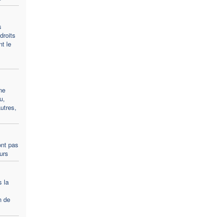
s
droits
t le
ne
u,
utres,
ont pas
ours
s la
n de