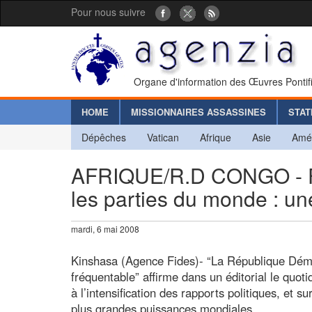
Pour nous suivre
Organe d'information des Œuvres Pontif
HOME
MISSIONNAIRES ASSASSINES
STAT
Dépêches
Vatican
Afrique
Asie
Amé
AFRIQUE/R.D CONGO - Fon
les parties du monde : un
mardi, 6 mai 2008
Kinshasa (Agence Fides)- “La République Dém
fréquentable” affirme dans un éditorial le quoti
à l’intensification des rapports politiques, et
plus grandes puissances mondiales.