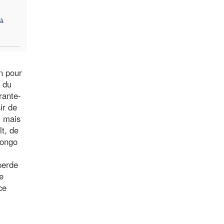
 à
n pour
t du
rante-
ir de
, mais
t, de
Congo
perde
e
ce