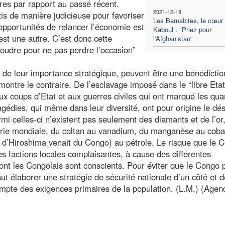
ures par rapport au passé récent.
2021-12-18
tis de manière judicieuse pour favoriser
Les Barnabites, le cœur
opportunités de relancer l’économie est
Kaboul : "Priez pour
st une autre. C’est donc cette
l'Afghanistan"
soudre pour ne pas perdre l’occasion”
 de leur importance stratégique, peuvent être une bénédictio
démontre le contraire. De l’esclavage imposé dans le “libre Eta
ux coups d’Etat et aux guerres civiles qui ont marqué les qua
gédies, qui même dans leur diversité, ont pour origine le dés
mi celles-ci n’existent pas seulement des diamants et de l’or
strie mondiale, du coltan au vanadium, du manganèse au cobal
e d’Hiroshima venait du Congo) au pétrole. Le risque que le 
des factions locales complaisantes, à cause des différentes
ont les Congolais sont conscients. Pour éviter que le Congo 
ut élaborer une stratégie de sécurité nationale d’un côté et d
ompte des exigences primaires de la population. (L.M.) (Agen