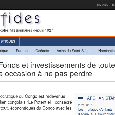
ITALIANO
EN
icales Missionnaires depuis 1927
ISTIQUES
rique
Europe
Océanie
Actes du Saint-Siège
Nominatio
ds et investissements de tout
e occasion à ne pas perdre
ocratique du Congo est redevenue
AFGHANISTA
dien congolais “Le Potentiel”, consacré
2025-12-01
 surtout, économiques du Congo avec les
Les mariages d'enfants
illégaux au Baloutchista