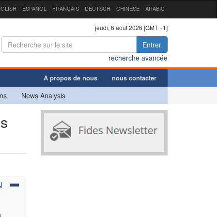
GLISH
ESPAÑOL
FRANÇAIS
DEUTSCH
CHINESE
ARABIC
jeudi, 6 août 2026 [GMT +1]
Entrer
recherche avancée
A propos de nous
nous contacter
ns
News Analysis
es
N
n