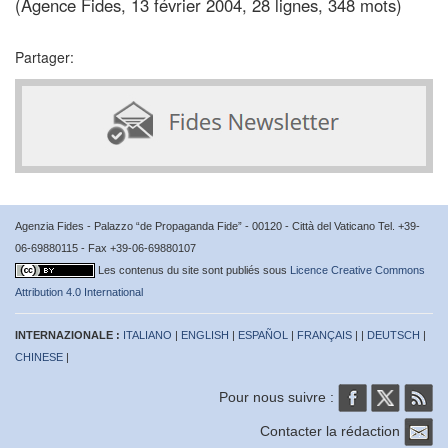
(Agence Fides, 13 février 2004, 28 lignes, 348 mots)
Partager:
Agenzia Fides - Palazzo “de Propaganda Fide” - 00120 - Città del Vaticano Tel. +39-
06-69880115 - Fax +39-06-69880107
Les contenus du site sont publiés sous
Licence Creative Commons
Attribution 4.0 International
INTERNAZIONALE :
ITALIANO
|
ENGLISH
|
ESPAÑOL
|
FRANÇAIS
| |
DEUTSCH
|
CHINESE
|
Pour nous suivre :
Contacter la rédaction