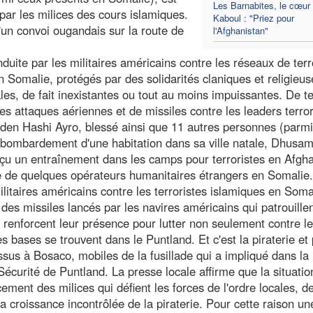
Les Barnabites, le cœur
par les milices des cours islamiques.
Kaboul : "Priez pour
un convoi ougandais sur la route de
l'Afghanistan"
nduite par les militaires américains contre les réseaux de terr
 Somalie, protégés par des solidarités claniques et religieus
ocales, de fait inexistantes ou tout au moins impuissantes. De 
s attaques aériennes et de missiles contre les leaders terror
a Aden Hashi Ayro, blessé ainsi que 11 autres personnes (parmi
 bombardement d'une habitation dans sa ville natale, Dhusa
reçu un entraînement dans les camps pour terroristes en Afgha
 de quelques opérateurs humanitaires étrangers en Somalie. 
litaires américains contre les terroristes islamiques en Soma
des missiles lancés par les navires américains qui patrouillen
renforcent leur présence pour lutter non seulement contre le
es bases se trouvent dans le Puntland. Et c'est la piraterie et
 dessus à Bosaco, mobiles de la fusillade qui a impliqué dans la
a Sécurité de Puntland. La presse locale affirme que la situati
ement des milices qui défient les forces de l'ordre locales, d
 croissance incontrôlée de la piraterie. Pour cette raison un