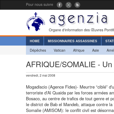
Pour nous suivre
Organe d'information des Œuvres Pontif
HOME
MISSIONNAIRES ASSASSINES
STAT
Dépêches
Vatican
Afrique
Asie
Amé
AFRIQUE/SOMALIE - Un con
vendredi, 2 mai 2008
Mogadiscio (Agence Fides)- Meurtre “ciblé” 
terroriste d'Al Quaida par les forces armées am
Bosaco, au centre de trafics de tout genre et po
le district de Bab el Mandeb, attaque contre la 
Somalie (AMISOM): le conflit civil est désorma