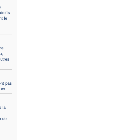
s
droits
t le
ne
u,
utres,
ont pas
ours
s la
n de