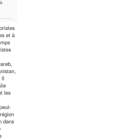
 à
oristes
es et à
temps
istes
mareb,
nistan,
Il
lie
t les
 peut-
 région
on dans
e
e