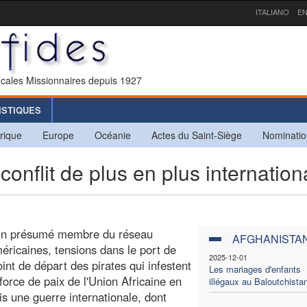
ITALIANO
EN
icales Missionnaires depuis 1927
ISTIQUES
rique
Europe
Océanie
Actes du Saint-Siège
Nominatio
flit de plus en plus internation
d'un présumé membre du réseau
AFGHANISTA
éricaines, tensions dans le port de
2025-12-01
int de départ des pirates qui infestent
Les mariages d'enfants
force de paix de l'Union Africaine en
illégaux au Baloutchista
is une guerre internationale, dont