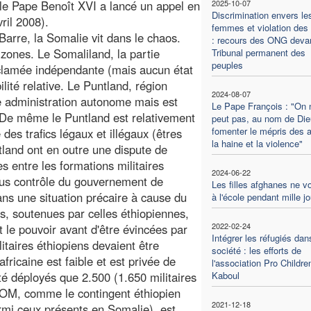
e Pape Benoît XVI a lancé un appel en
2025-10-07
Discrimination envers le
ril 2008).
femmes et violation des 
arre, la Somalie vit dans le chaos.
: recours des ONG devan
 zones. Le Somaliland, la partie
Tribunal permanent des
peuples
roclamée indépendante (mais aucun état
ilité relative. Le Puntland, région
2024-08-07
e administration autonome mais est
Le Pape François : "On 
 De même le Puntland est relativement
peut pas, au nom de Die
fomenter le mépris des a
 des trafics légaux et illégaux (êtres
la haine et la violence"
land ont en outre une dispute de
 entre les formations militaires
2024-06-22
ous contrôle du gouvernement de
Les filles afghanes ne v
dans une situation précaire à cause du
à l'école pendant mille j
s, soutenues par celles éthiopiennes,
2022-02-24
 le pouvoir avant d'être évincées par
Intégrer les réfugiés dan
itaires éthiopiens devaient être
société : les efforts de
ricaine est faible et est privée de
l'association Pro Childre
 déployés que 2.500 (1.650 militaires
Kaboul
OM, comme le contingent éthiopien
2021-12-18
rmi ceux présents en Somalie), est