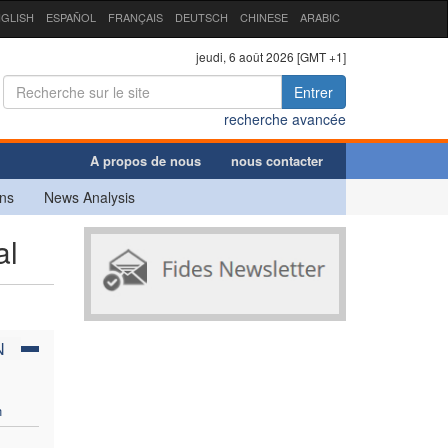
GLISH
ESPAÑOL
FRANÇAIS
DEUTSCH
CHINESE
ARABIC
jeudi, 6 août 2026 [GMT +1]
Entrer
recherche avancée
A propos de nous
nous contacter
ns
News Analysis
al
N
n