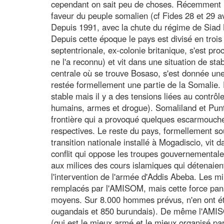
cependant on sait peu de choses. Récemment l
faveur du peuple somalien (cf Fides 28 et 29 av
Depuis 1991, avec la chute du régime de Siad B
Depuis cette époque le pays est divisé en trois
septentrionale, ex-colonie britanique, s'est p
ne l'a reconnu) et vit dans une situation de stab
centrale où se trouve Bosaso, s'est donnée un
restée formellement une partie de la Somalie.
stable mais il y a des tensions liées au contrôle
humains, armes et drogue). Somaliland et Punt
frontière qui a provoqué quelques escarmouches
respectives. Le reste du pays, formellement s
transition nationale installé à Mogadiscio, vit 
conflit qui oppose les troupes gouvernementale
aux milices des cours islamiques qui détenaient
l'intervention de l'armée d'Addis Abeba. Les mil
remplacés par l'AMISOM, mais cette force panaf
moyens. Sur 8.000 hommes prévus, n'en ont été
ougandais et 850 burundais). De même l'AMIS
(qui est le mieux armé et le mieux organisé pa