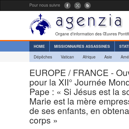
Pour nous suivre
Organe d'information des Œuvres Pontif
HOME
MISSIONNAIRES ASSASSINES
STAT
Dépêches
Vatican
Afrique
Asie
Amé
EUROPE / FRANCE - Ouve
pour la XII° Journée Mon
Pape : « Si Jésus est la s
Marie est la mère empress
de ses enfants, en obtena
corps »