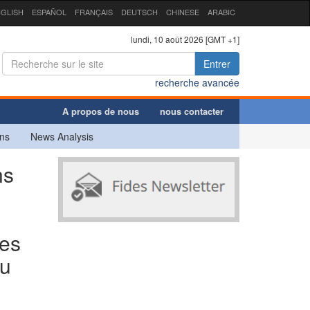
GLISH
ESPAÑOL
FRANÇAIS
DEUTSCH
CHINESE
ARABIC
lundi, 10 août 2026 [GMT +1]
Entrer
recherche avancée
A propos de nous
nous contacter
ns
News Analysis
ns
tes
du