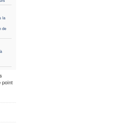
ours
s la
n de
 à
s
 point