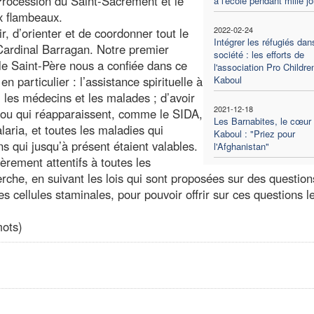
Procession du Saint-Sacrement et le
à l'école pendant mille j
x flambeaux.
2022-02-24
r, d’orienter et de coordonner tout le
Intégrer les réfugiés dan
 Cardinal Barragan. Notre premier
société : les efforts de
 le Saint-Père nous a confiée dans ce
l'association Pro Childre
 particulier : l’assistance spirituelle à
Kaboul
: les médecins et les malades ; d’avoir
2021-12-18
s ou qui réapparaissent, comme le SIDA,
Les Barnabites, le cœur
laria, et toutes les maladies qui
Kaboul : "Priez pour
 qui jusqu’à présent étaient valables.
l'Afghanistan"
ièrement attentifs à toutes les
rche, en suivant les lois qui sont proposées sur des question
 cellules staminales, pour pouvoir offrir sur ces questions le
mots)