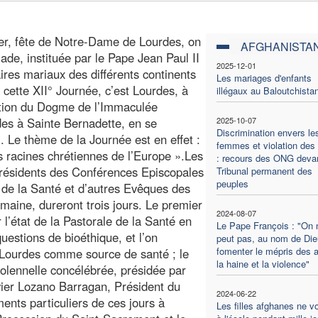
er, fête de Notre-Dame de Lourdes, on
AFGHANISTA
ade, instituée par le Pape Jean Paul II
2025-12-01
res mariaux des différents continents
Les mariages d'enfants
 cette XII° Journée, c’est Lourdes, à
illégaux au Baloutchista
ation du Dogme de l’Immaculée
des à Sainte Bernadette, en se
2025-10-07
Discrimination envers le
Le thème de la Journée est en effet :
femmes et violation des 
s racines chrétiennes de l’Europe ».Les
: recours des ONG devan
Présidents des Conférences Episcopales
Tribunal permanent des
peuples
 de la Santé et d’autres Evêques des
omaine, dureront trois jours. Le premier
2024-08-07
r l’état de la Pastorale de la Santé en
Le Pape François : "On 
questions de bioéthique, et l’on
peut pas, au nom de Die
fomenter le mépris des a
 à Lourdes comme source de santé ; le
la haine et la violence"
 solennelle concélébrée, présidée par
vier Lozano Barragan, Président du
2024-06-22
ents particuliers de ces jours à
Les filles afghanes ne v