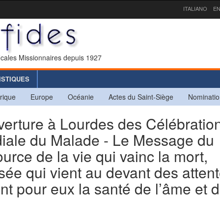
ITALIANO
EN
icales Missionnaires depuis 1927
ISTIQUES
rique
Europe
Océanie
Actes du Saint-Siège
Nominatio
rture à Lourdes des Célébratio
diale du Malade - Le Message du
ource de la vie qui vainc la mort,
ée qui vient au devant des atten
nt pour eux la santé de l’âme et 