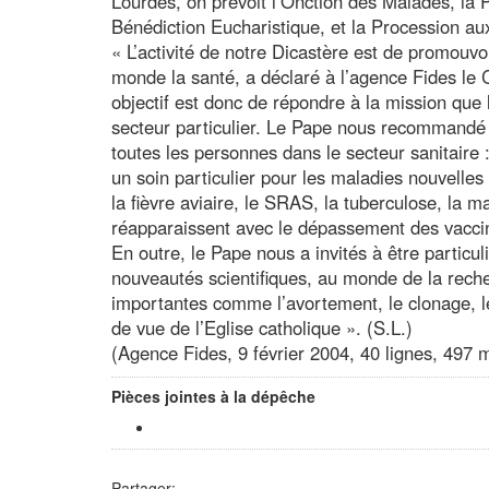
Lourdes, on prévoit l’Onction des Malades, la 
Bénédiction Eucharistique, et la Procession au
« L’activité de notre Dicastère est de promouvoi
monde la santé, a déclaré à l’agence Fides le
objectif est donc de répondre à la mission que
secteur particulier. Le Pape nous recommandé en
toutes les personnes dans le secteur sanitaire 
un soin particulier pour les maladies nouvelle
la fièvre aviaire, le SRAS, la tuberculose, la ma
réapparaissent avec le dépassement des vaccins
En outre, le Pape nous a invités à être particul
nouveautés scientifiques, au monde de la reche
importantes comme l’avortement, le clonage, les
de vue de l’Eglise catholique ». (S.L.)
(Agence Fides, 9 février 2004, 40 lignes, 497 
Pièces jointes à la dépêche
Partager: