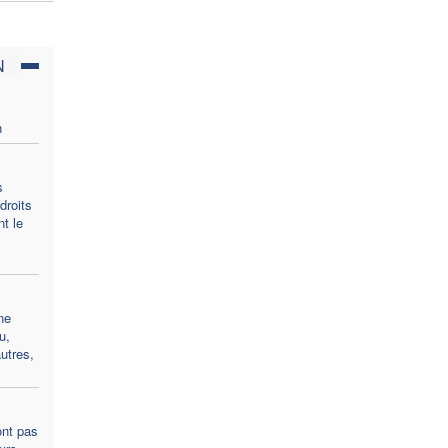
N
n
s
droits
t le
ne
u,
utres,
ont pas