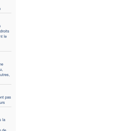
n
s
droits
t le
ne
u,
utres,
ont pas
ours
s la
n de