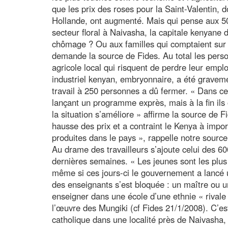
que les prix des roses pour la Saint-Valentin,
Hollande, ont augmenté. Mais qui pense aux 50
secteur floral à Naivasha, la capitale kenyane 
chômage ? Ou aux familles qui comptaient sur l
demande la source de Fides. Au total les pers
agricole local qui risquent de perdre leur emp
industriel kenyan, embryonnaire, a été grave
travail à 250 personnes a dû fermer. « Dans ce c
lançant un programme exprès, mais à la fin ils
la situation s’améliore » affirme la source de 
hausse des prix et a contraint le Kenya à impo
produites dans le pays », rappelle notre source
Au drame des travailleurs s’ajoute celui des 600
dernières semaines. « Les jeunes sont les plus
même si ces jours-ci le gouvernement a lancé 
des enseignants s’est bloquée : un maître ou un
enseigner dans une école d’une ethnie « rivale
l’œuvre des Mungiki (cf Fides 21/1/2008). C’est 
catholique dans une localité près de Naivasha,