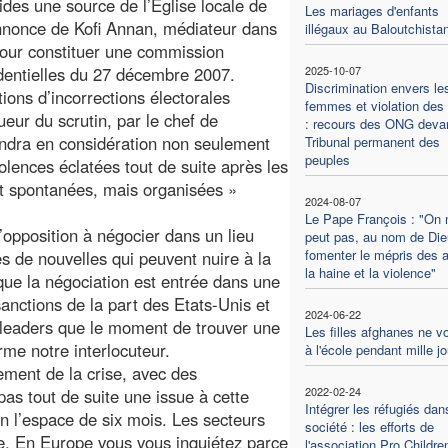
ides une source de l’Eglise locale de
Les mariages d'enfants
annonce de Kofi Annan, médiateur dans
illégaux au Baloutchista
 pour constituer une commission
identielles du 27 décembre 2007.
2025-10-07
Discrimination envers le
ations d’incorrections électorales
femmes et violation des 
eur du scrutin, par le chef de
: recours des ONG devan
endra en considération non seulement
Tribunal permanent des
peuples
olences éclatées tout de suite après les
ut spontanées, mais organisées »
2024-08-07
Le Pape François : "On 
l’opposition à négocier dans un lieu
peut pas, au nom de Die
fomenter le mépris des a
es de nouvelles qui peuvent nuire à la
la haine et la violence"
 que la négociation est entrée dans une
nctions de la part des Etats-Unis et
2024-06-22
 leaders que le moment de trouver une
Les filles afghanes ne v
irme notre interlocuteur.
à l'école pendant mille j
ement de la crise, avec des
2022-02-24
as tout de suite une issue à cette
Intégrer les réfugiés dan
en l’espace de six mois. Les secteurs
société : les efforts de
ure. En Europe vous vous inquiétez parce
l'association Pro Childre