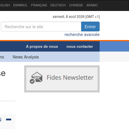
GLISH
ESPAÑOL
FRANÇAIS
DEUTSCH
CHINESE
ARABIC
samedi, 8 août 2026 [GMT +1]
Entrer
recherche avancée
A propos de nous
nous contacter
ns
News Analysis
se
N