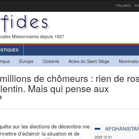
ITALIANO
EN
icales Missionnaires depuis 1927
ISTIQUES
rique
Europe
Océanie
Actes du Saint-Siège
Nominatio
llions de chômeurs : rien de ro
lentin. Mais qui pense aux
?
quête sur les élections de décembre me
AFGHANISTA
ettre d’éclaircir la situation et de
2025-12-01