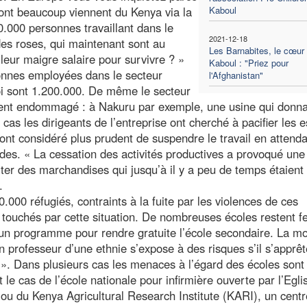
 dont beaucoup viennent du Kenya via la
Kaboul
.000 personnes travaillant dans le
2021-12-18
des roses, qui maintenant sont au
Les Barnabites, le cœur
eur maigre salaire pour survivre ? »
Kaboul : "Priez pour
onnes employées dans le secteur
l'Afghanistan"
loi sont 1.200.000. De même le secteur
ment endommagé : à Nakuru par exemple, une usine qui donna
as les dirigeants de l’entreprise ont cherché à pacifier les e
 ont considéré plus prudent de suspendre le travail en attend
Fides. « La cessation des activités productives a provoqué une
rter des marchandises qui jusqu’à il y a peu de temps étaient
.
.000 réfugiés, contraints à la fuite par les violences de ces
 touchés par cette situation. De nombreuses écoles restent 
un programme pour rendre gratuite l’école secondaire. La mob
 professeur d’une ethnie s’expose à des risques s’il s’apprêt
 ». Dans plusieurs cas les menaces à l’égard des écoles sont
le cas de l’école nationale pour infirmière ouverte par l’Egli
 ou du Kenya Agricultural Research Institute (KARI), un centr