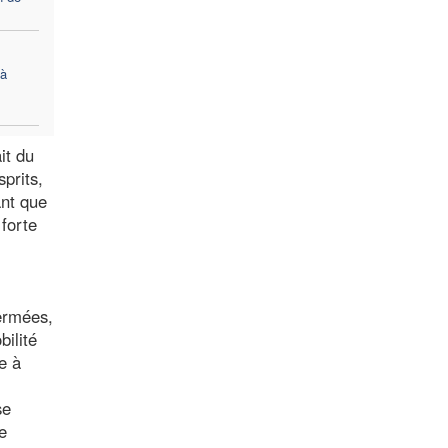
 à
it du
sprits,
ant que
 forte
fermées,
ilité
e à
se
e