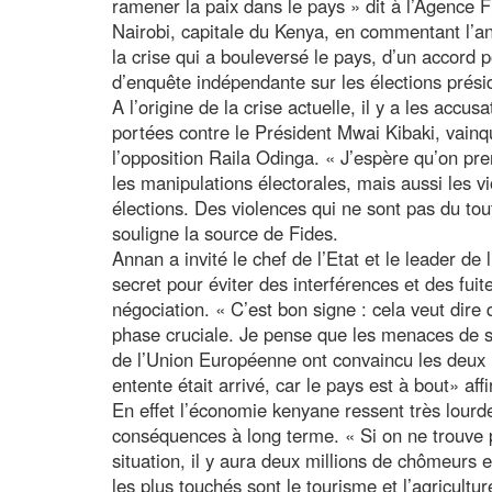
ramener la paix dans le pays » dit à l’Agence F
Nairobi, capitale du Kenya, en commentant l’
la crise qui a bouleversé le pays, d’un accord
d’enquête indépendante sur les élections prés
A l’origine de la crise actuelle, il y a les accus
portées contre le Président Mwai Kibaki, vainqu
l’opposition Raila Odinga. « J’espère qu’on pr
les manipulations électorales, mais aussi les vi
élections. Des violences qui ne sont pas du to
souligne la source de Fides.
Annan a invité le chef de l’Etat et le leader de 
secret pour éviter des interférences et des fuit
négociation. « C’est bon signe : cela veut dire
phase cruciale. Je pense que les menaces de sa
de l’Union Européenne ont convaincu les deux
entente était arrivé, car le pays est à bout» aff
En effet l’économie kenyane ressent très lourd
conséquences à long terme. « Si on ne trouve p
situation, il y aura deux millions de chômeurs 
les plus touchés sont le tourisme et l’agricult