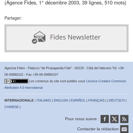
(Agence Fides, 1° décembre 2003, 39 lignes, 510 mots)
Partager:
Agenzia Fides - Palazzo “de Propaganda Fide” - 00120 - Città del Vaticano Tel. +39-
06-69880115 - Fax +39-06-69880107
Les contenus du site sont publiés sous
Licence Creative Commons
Attribution 4.0 International
INTERNAZIONALE :
ITALIANO
|
ENGLISH
|
ESPAÑOL
|
FRANÇAIS
| |
DEUTSCH
|
CHINESE
|
Pour nous suivre :
Contacter la rédaction