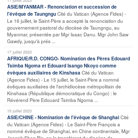
17 juillet 2023
ASIE/MYANMAR - Renonciation et succession de
Cité du Vatican (Agence Fides) -
l'évêque de Taungngu
Le 16 juillet, le Saint-Père a accepté la renonciation du
gouvernement pastoral du diocèse de Taungngu, au
Myanmar, présentée par Mgr Isaac Danu. Mgr John Saw
Gawdy, jusqu'à prés ...
17 juillet 2023
AFRIQUE/R.D. CONGO- Nomination des Pères Edouard
Tsimba Ngoma et Edouard Isango Nkoyo comme
Cité du Vatican
évêques auxiliaires de Kinshasa
(Agence Fides) - Le 15 juillet, le Saint-Père a nommé
évêques auxiliaires de l'archidiocèse métropolitain de
Kinshasa (République démocratique du Congo) : le
Révérend Père Edouard Tsimba Ngoma ...
15 juillet 2023
Cité
ASIE/CHINE - Nomination de l'évêque de Shanghai
du Vatican (Agence Fides) - Le Saint-Père François a
nommé évêque de Shanghai, en Chine continentale, Mgr
Joseph Shen Bin, en le transférant du diocèse de